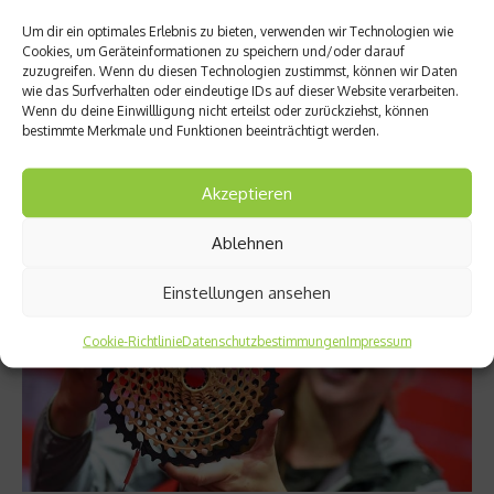
Der Ötzi Alpin Marathon 2019
Um dir ein optimales Erlebnis zu bieten, verwenden wir Technologien wie
Cookies, um Geräteinformationen zu speichern und/oder darauf
Der Ötzi Alpin Marathon von Naturns bis auf dem Schnalstaler
zuzugreifen. Wenn du diesen Technologien zustimmst, können wir Daten
Gletscher ist wieder da. Die 16. Auflage findet am 27. April 2019
wie das Surfverhalten oder eindeutige IDs auf dieser Website verarbeiten.
statt, die Teilnahme ist als Team oder als Einzelteilnehmer
Wenn du deine Einwillligung nicht erteilst oder zurückziehst, können
bestimmte Merkmale und Funktionen beeinträchtigt werden.
möglich. Zurückgelegt werden 24,2 Km mit dem MTB, 11,3 Km
Laufen und 6,7 Km Skitouren....
Akzeptieren
Weiterlesen
Ablehnen
Einstellungen ansehen
Cookie-Richtlinie
Datenschutzbestimmungen
Impressum