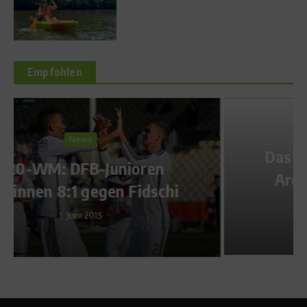
Empfohlen
SportScheck
Das SportScheck-Testival in
Arco – Das Outdoor Test-
Center
29. September 2010