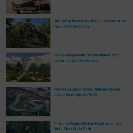
Unterwegs im Atlantic Ridge Preserve State
Park in Martin County
Trailrunning boomt: Warum immer mehr
Läufer die Straße verlassen
Porsche Escapes – Edler Bildband zu den
besten Roadtrips der Welt
Mitten in Miami: Mit dem Kajak durch den
Oleta River State Park