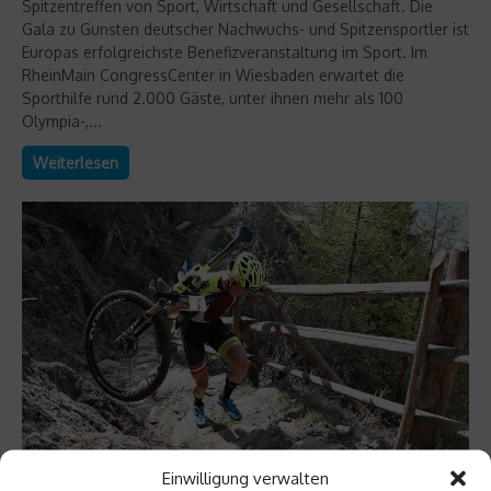
Spitzentreffen von Sport, Wirtschaft und Gesellschaft. Die
Gala zu Gunsten deutscher Nachwuchs- und Spitzensportler ist
Europas erfolgreichste Benefizveranstaltung im Sport. Im
RheinMain CongressCenter in Wiesbaden erwartet die
Sporthilfe rund 2.000 Gäste, unter ihnen mehr als 100
Olympia-,...
Weiterlesen
Einwilligung verwalten
News