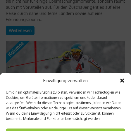
sie nicht nur für einige Überraschungsmomente, sondern räumt
auch mit Vorurteilen auf. Für den Zuschauer geht es auf eine
Reise durch nahe und ferne Ländern sowie auf eine
Erkundungstour in...
Weiterlesen
Einwilligung verwalten
Um dir ein optimales Erlebnis zu bieten, verwenden wir Technologien wie
Cookies, um Geräteinformationen zu speichern und/oder darauf
zuzugreifen. Wenn du diesen Technologien zustimmst, können wir Daten
wie das Surfverhalten oder eindeutige IDs auf dieser Website verarbeiten.
Wenn du deine Einwillligung nicht erteilst oder zurückziehst, können
Kolumne
bestimmte Merkmale und Funktionen beeinträchtigt werden.
Alpine Ski-WM – Die Auftakt-Kolumne von