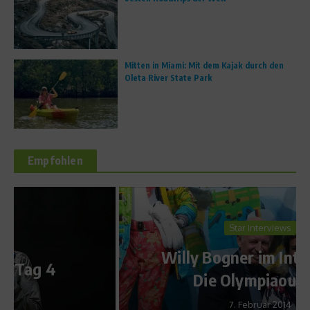
Mitten in Miami: Mit dem Kajak durch den
Oleta River State Park
Empfohlen
Star Interviews
Willy Bogner im Interview –
Die Olympiaoutfits
7. Februar 2014