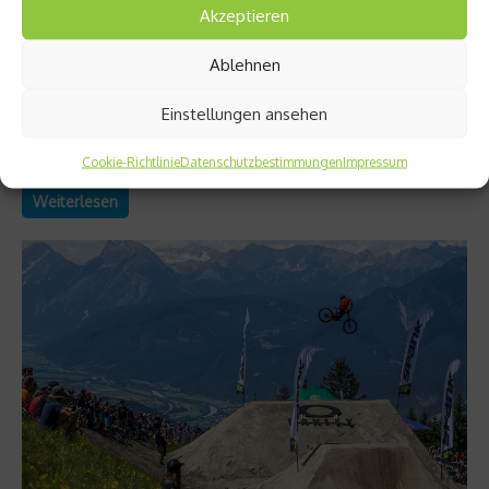
Martina Ertl-Renz
Akzeptieren
Morgen beginnt die Skiweltmeisterschaft in Are, in dem
Ablehnen
schwedischen Ort, in dem ich meine Karriere mit den besten
Gefühlen beendet habe. Are ist für mich ein magischer Ort; ich
Einstellungen ansehen
hoffe, dass das deutsche Team auch mit guten Gefühlen
abreisen wird, wenn bei dieser Weltmeisterschaft das letzte
Slalom-Tor durchfahren ist....
Cookie-Richtlinie
Datenschutzbestimmungen
Impressum
Weiterlesen