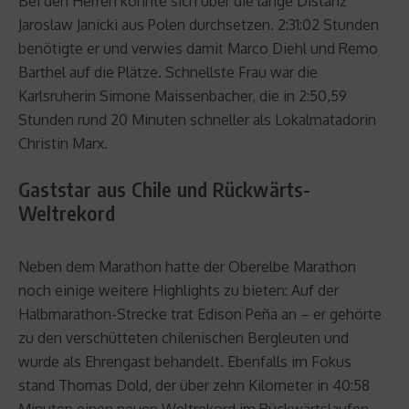
Bei den Herren konnte sich über die lange Distanz
Jaroslaw Janicki aus Polen durchsetzen. 2:31:02 Stunden
benötigte er und verwies damit Marco Diehl und Remo
Barthel auf die Plätze. Schnellste Frau war die
Karlsruherin Simone Maissenbacher, die in 2:50,59
Stunden rund 20 Minuten schneller als Lokalmatadorin
Christin Marx.
Gaststar aus Chile und Rückwärts-
Weltrekord
Neben dem Marathon hatte der Oberelbe Marathon
noch einige weitere Highlights zu bieten: Auf der
Halbmarathon-Strecke trat Edison Peña an – er gehörte
zu den verschütteten chilenischen Bergleuten und
wurde als Ehrengast behandelt. Ebenfalls im Fokus
stand Thomas Dold, der über zehn Kilometer in 40:58
Minuten einen neuen Weltrekord im Rückwärtslaufen