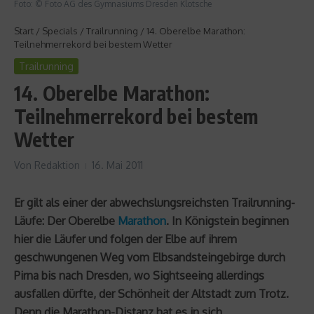
Foto: © Foto AG des Gymnasiums Dresden Klotsche
Start
/
Specials
/
Trailrunning
/
14. Oberelbe Marathon:
Teilnehmerrekord bei bestem Wetter
Trailrunning
14. Oberelbe Marathon:
Teilnehmerrekord bei bestem
Wetter
Von
Redaktion
16. Mai 2011
Er gilt als einer der abwechslungsreichsten Trailrunning-
Läufe: Der Oberelbe
Marathon
. In Königstein beginnen
hier die Läufer und folgen der Elbe auf ihrem
geschwungenen Weg vom Elbsandsteingebirge durch
Pirna bis nach Dresden, wo Sightseeing allerdings
ausfallen dürfte, der Schönheit der Altstadt zum Trotz.
Denn die Marathon-Distanz hat es in sich.