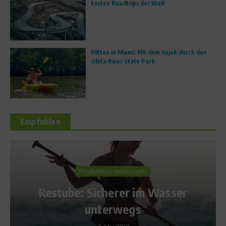
besten Roadtrips der Welt
Mitten in Miami: Mit dem Kajak durch den
Oleta River State Park
Empfohlen
Basketball
llungen
Drazen Petrovi
er im Wasser
Vermächtnis 
egs
Großartigke