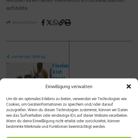
aufstellte.
Beitrag teilen
vorheriger Beitrag
Finnlan
d ist
neuer
Nächster Beitrag
Eishoc
Einwilligung verwalten
key-
Rückbli
Weltm
ck auf
Um dir ein optimales Erlebnis zu bieten, verwenden wir Technologien wie
eister
die
Cookies, um Geräteinformationen zu speichern und/oder darauf
–
Bunde
zuzugreifen. Wenn du diesen Technologien zustimmst, können wir Daten
Schwe
sliga-
wie das Surfverhalten oder eindeutige IDs auf dieser Website verarbeiten.
den
Saison
Wenn du deine Einwillligung nicht erteilst oder zurückziehst, können
bestimmte Merkmale und Funktionen beeinträchtigt werden.
Zweite
2010/11
r,
–