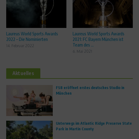
Laureus World Sports Awards
Laureus World Sports Awards
2022 – Die Nominierten
2021: FC Bayern München ist
Team des ...
14. Februar 2022
6. Mai 2021
Aktuelles
FS8 eröffnet erstes deutsches Studio in
München
Unterwegs im Atlantic Ridge Preserve State
Park in Martin County