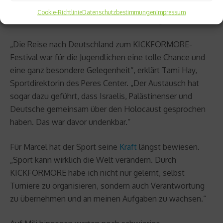
Mittelpunkt stand – als friedenstiftendes Mittel
Cookie-Richtlinie
Datenschutzbestimmungen
Impressum
zwischen verschiedenen Völkern und Religionen.
„Die Reise nach Deutschland zum KICKFORMORE-
Festival war für die Jugendlichen eine tolle Chance und
eine ganz besondere Gelegenheit“, erklärt Tami Hay,
Sportdirektorin des Peres Center. „Der Austausch hat
sogar dazu geführt, dass Israelis, Palästinenser und
Deutsche gemeinsam über den Holocaust gesprochen
haben. Das war davor undenkbar.“
Für Marcel hat der Sport seine
Kraft
längst bewiesen.
„Sport kann wirklich die Welt verändern. Durch
KICKFORMORE habe ich nicht nur gelernt, selbst
Turniere zu organisieren, sondern auch Verantwortung
zu übernehmen und an meinen Aufgaben zu wachsen.“