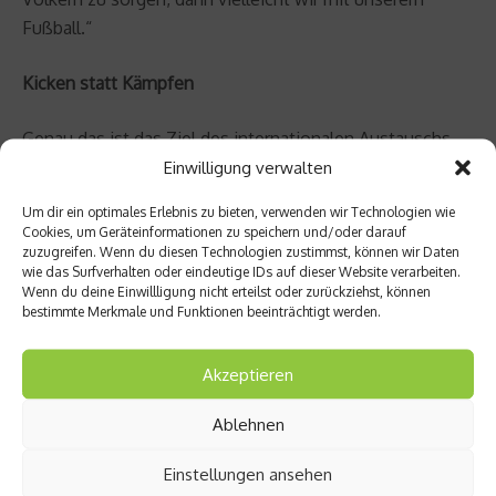
Fußball.“
Kicken statt Kämpfen
Genau das ist das Ziel des internationalen Austauschs
zwischen den deutschen Jugendlichen des Laureus
Einwilligung verwalten
Sport for Good Projekts KICKFORMORE und den
Um dir ein optimales Erlebnis zu bieten, verwenden wir Technologien wie
israelischen und palästinensischen Teilnehmern an den
Cookies, um Geräteinformationen zu speichern und/oder darauf
Sportprogrammen des Peres Center for Peace. Sich
zuzugreifen. Wenn du diesen Technologien zustimmst, können wir Daten
wie das Surfverhalten oder eindeutige IDs auf dieser Website verarbeiten.
gegenseitig kennenlernen, Vorurteile abbauen und
Wenn du deine Einwillligung nicht erteilst oder zurückziehst, können
Freundschaften knüpfen.
bestimmte Merkmale und Funktionen beeinträchtigt werden.
Bereits im Juli reiste eine Delegation des Peres Center
Akzeptieren
zum KICKFORMORE-Festival nach Stuttgart, das die
Laureus Jugendlichen in Eigenregie auf die Beine gestellt
Ablehnen
hatten. Nach Fußballspielen en masse gab es
Einstellungen ansehen
Workshops, in denen ebenfalls der Fußball im