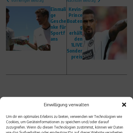
vorheriger Beitrag
Nächster Beitrag
Einmali
Kevin-
ge
Prince
Gesche
Boaten
nke für
g
Sportf
erhält
ans
den
1LIVE
Sonder
preis
Ähnliche Beiträge
Einwilligung verwalten
Um dir ein optimales Erlebnis zu bieten, verwenden wir Technologien wie
Cookies, um Geräteinformationen zu speichern und/oder darauf
zuzugreifen. Wenn du diesen Technologien zustimmst, können wir Daten
wie das Surfverhalten oder eindeutige IDs auf dieser Website verarbeiten.