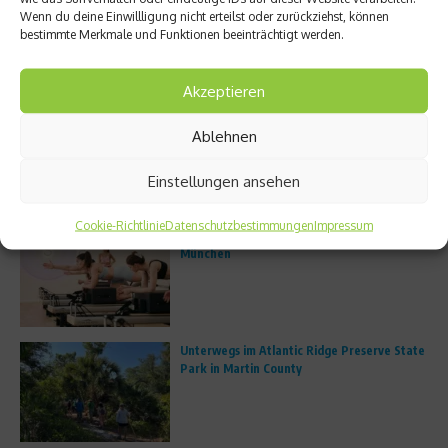
Wenn du deine Einwillligung nicht erteilst oder zurückziehst, können
bestimmte Merkmale und Funktionen beeinträchtigt werden.
Laureus World Sports Awards
Laureus World Sports Awards
2022 – Die Nominierten
2021: FC Bayern München ist
Akzeptieren
Team des ...
14. Februar 2022
6. Mai 2021
Ablehnen
Einstellungen ansehen
Aktuelles
Cookie-Richtlinie
Datenschutzbestimmungen
Impressum
FS8 eröffnet erstes deutsches Studio in
München
Unterwegs im Atlantic Ridge Preserve State
Park in Martin County