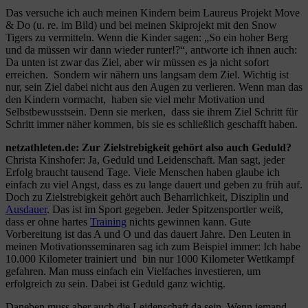
Das versuche ich auch meinen Kindern beim Laureus Projekt Move
& Do (u. re. im Bild) und bei meinen Skiprojekt mit den Snow
Tigers zu vermitteln. Wenn die Kinder sagen: „So ein hoher Berg
und da müssen wir dann wieder runter!?“, antworte ich ihnen auch:
Da unten ist zwar das Ziel, aber wir müssen es ja nicht sofort
erreichen. Sondern wir nähern uns langsam dem Ziel. Wichtig ist
nur, sein Ziel dabei nicht aus den Augen zu verlieren. Wenn man das
den Kindern vormacht, haben sie viel mehr Motivation und
Selbstbewusstsein. Denn sie merken, dass sie ihrem Ziel Schritt für
Schritt immer näher kommen, bis sie es schließlich geschafft haben.
netzathleten.de: Zur Zielstrebigkeit gehört also auch Geduld?
Christa Kinshofer: Ja, Geduld und Leidenschaft. Man sagt, jeder
Erfolg braucht tausend Tage. Viele Menschen haben glaube ich
einfach zu viel Angst, dass es zu lange dauert und geben zu früh auf.
Doch zu Zielstrebigkeit gehört auch Beharrlichkeit, Disziplin und
Ausdauer
. Das ist im Sport gegeben. Jeder Spitzensportler weiß,
dass er ohne hartes
Training
nichts gewinnen kann. Gute
Vorbereitung ist das A und O und das dauert Jahre. Den Leuten in
meinen Motivationsseminaren sag ich zum Beispiel immer: Ich habe
10.000 Kilometer trainiert und bin nur 1000 Kilometer Wettkampf
gefahren. Man muss einfach ein Vielfaches investieren, um
erfolgreich zu sein. Dabei ist Geduld ganz wichtig.
Daneben muss aber auch die Leidenschaft da sein. Wenn jemand