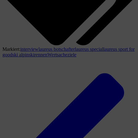
Markiert:
interview
laureus botschafter
laureus special
laureus sport for
good
ski alpin
skirennen
Wertsache
ziele