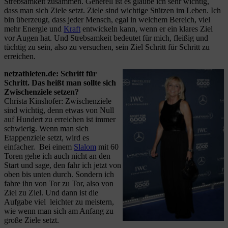
Strebsamkeit zusammen. Generell ist es glaube ich sehr wichtig,
dass man sich Ziele setzt. Ziele sind wichtige Stützen im Leben. Ich
bin überzeugt, dass jeder Mensch, egal in welchem Bereich, viel
mehr Energie und
Kraft
entwickeln kann, wenn er ein klares Ziel
vor Augen hat. Und Strebsamkeit bedeutet für mich, fleißig und
tüchtig zu sein, also zu versuchen, sein Ziel Schritt für Schritt zu
erreichen.
netzathleten.de: Schritt für
Schritt. Das heißt man sollte sich
Zwischenziele setzen?
Christa Kinshofer: Zwischenziele
sind wichtig, denn etwas von Null
auf Hundert zu erreichen ist immer
schwierig. Wenn man sich
Etappenziele setzt, wird es
einfacher. Bei einem
Slalom
mit 60
Toren gehe ich auch nicht an den
Start und sage, den fahr ich jetzt von
oben bis unten durch. Sondern ich
fahre ihn von Tor zu Tor, also von
Ziel zu Ziel. Und dann ist die
Aufgabe viel leichter zu meistern,
wie wenn man sich am Anfang zu
große Ziele setzt.