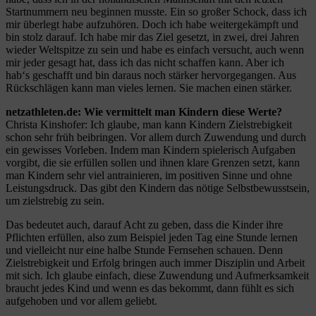
Startnummern neu beginnen musste. Ein so großer Schock, dass ich
mir überlegt habe aufzuhören. Doch ich habe weitergekämpft und
bin stolz darauf. Ich habe mir das Ziel gesetzt, in zwei, drei Jahren
wieder Weltspitze zu sein und habe es einfach versucht, auch wenn
mir jeder gesagt hat, dass ich das nicht schaffen kann. Aber ich
hab‘s geschafft und bin daraus noch stärker hervorgegangen. Aus
Rückschlägen kann man vieles lernen. Sie machen einen stärker.
netzathleten.de: Wie vermittelt man Kindern diese Werte?
Christa Kinshofer: Ich glaube, man kann Kindern Zielstrebigkeit
schon sehr früh beibringen. Vor allem durch Zuwendung und durch
ein gewisses Vorleben. Indem man Kindern spielerisch Aufgaben
vorgibt, die sie erfüllen sollen und ihnen klare Grenzen setzt, kann
man Kindern sehr viel antrainieren, im positiven Sinne und ohne
Leistungsdruck. Das gibt den Kindern das nötige Selbstbewusstsein,
um zielstrebig zu sein.
Das bedeutet auch, darauf Acht zu geben, dass die Kinder ihre
Pflichten erfüllen, also zum Beispiel jeden Tag eine Stunde lernen
und vielleicht nur eine halbe Stunde Fernsehen schauen. Denn
Zielstrebigkeit und Erfolg bringen auch immer Disziplin und Arbeit
mit sich. Ich glaube einfach, diese Zuwendung und Aufmerksamkeit
braucht jedes Kind und wenn es das bekommt, dann fühlt es sich
aufgehoben und vor allem geliebt.