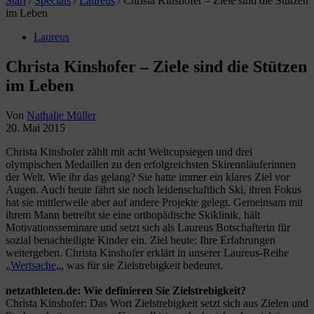
Start
/
Specials
/
Laureus
/
Christa Kinshofer – Ziele sind die Stützen
im Leben
Laureus
Christa Kinshofer – Ziele sind die Stützen
im Leben
Von
Nathalie Müller
20. Mai 2015
Christa Kinshofer zählt mit acht Weltcupsiegen und drei
olympischen Medaillen zu den erfolgreichsten Skirennläuferinnen
der Welt. Wie ihr das gelang? Sie hatte immer ein klares Ziel vor
Augen. Auch heute fährt sie noch leidenschaftlich Ski, ihren Fokus
hat sie mittlerweile aber auf andere Projekte gelegt. Gemeinsam mit
ihrem Mann betreibt sie eine orthopädische Skiklinik, hält
Motivationsseminare und setzt sich als Laureus Botschafterin für
sozial benachteiligte Kinder ein. Ziel heute: Ihre Erfahrungen
weitergeben. Christa Kinshofer erklärt in unserer Laureus-Reihe
„
Wertsache
„, was für sie Zielstrebigkeit bedeutet.
netzathleten.de: Wie definieren Sie Zielstrebigkeit?
Christa Kinshofer: Das Wort Zielstrebigkeit setzt sich aus Zielen und