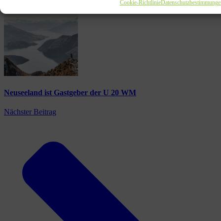
Cookie-Richtlinie
Datenschutzbestimmunge
Neuseeland ist Gastgeber der U 20 WM
Nächster Beitrag