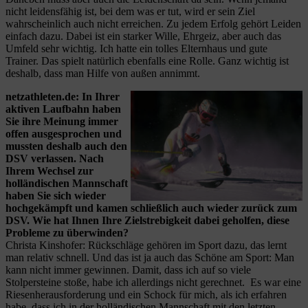
nicht leidensfähig ist, bei dem was er tut, wird er sein Ziel
wahrscheinlich auch nicht erreichen. Zu jedem Erfolg gehört Leiden
einfach dazu. Dabei ist ein starker Wille, Ehrgeiz, aber auch das
Umfeld sehr wichtig. Ich hatte ein tolles Elternhaus und gute
Trainer. Das spielt natürlich ebenfalls eine Rolle. Ganz wichtig ist
deshalb, dass man Hilfe von außen annimmt.
netzathleten.de: In Ihrer
aktiven Laufbahn haben
Sie ihre Meinung immer
offen ausgesprochen und
mussten deshalb auch den
DSV verlassen. Nach
Ihrem Wechsel zur
holländischen Mannschaft
haben Sie sich wieder
hochgekämpft und kamen schließlich auch wieder zurück zum
DSV. Wie hat Ihnen Ihre Zielstrebigkeit dabei geholfen, diese
Probleme zu überwinden?
Christa Kinshofer: Rückschläge gehören im Sport dazu, das lernt
man relativ schnell. Und das ist ja auch das Schöne am Sport: Man
kann nicht immer gewinnen. Damit, dass ich auf so viele
Stolpersteine stoße, habe ich allerdings nicht gerechnet. Es war eine
Riesenherausforderung und ein Schock für mich, als ich erfahren
habe, dass ich in der holländischen Mannschaft mit den letzten