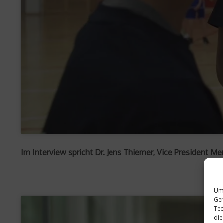
Im Interview spricht Dr. Jens Thiemer, Vice President Me
Um 
Ger
Tec
die