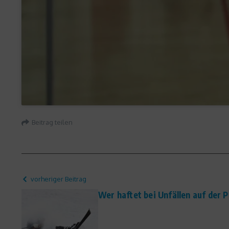
Beitrag teilen
vorheriger Beitrag
Wer haftet bei Unfällen auf der P