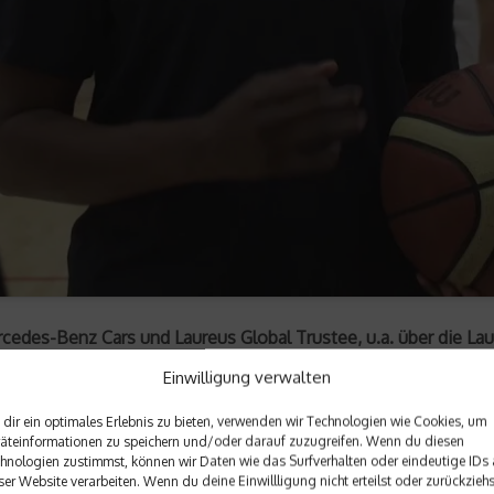
rcedes-Benz Cars und Laureus Global Trustee, u.a. über die Laur
Einwilligung verwalten
dir ein optimales Erlebnis zu bieten, verwenden wir Technologien wie Cookies, um
äteinformationen zu speichern und/oder darauf zuzugreifen. Wenn du diesen
hnologien zustimmst, können wir Daten wie das Surfverhalten oder eindeutige IDs 
ser Website verarbeiten. Wenn du deine Einwillligung nicht erteilst oder zurückziehs