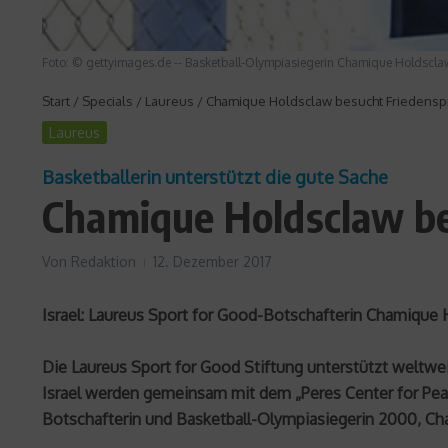
Foto: © gettyimages.de -- Basketball-Olympiasiegerin Chamique Holdscla
Start
/
Specials
/
Laureus
/
Chamique Holdsclaw besucht Friedenspro
Laureus
Basketballerin unterstützt die gute Sache
Chamique Holdsclaw bes
Von
Redaktion
12. Dezember 2017
Israel: Laureus Sport for Good-Botschafterin Chamique H
Die Laureus Sport for Good Stiftung unterstützt weltwei
Israel werden gemeinsam mit dem „Peres Center for Peac
Botschafterin und Basketball-Olympiasiegerin 2000, Cham