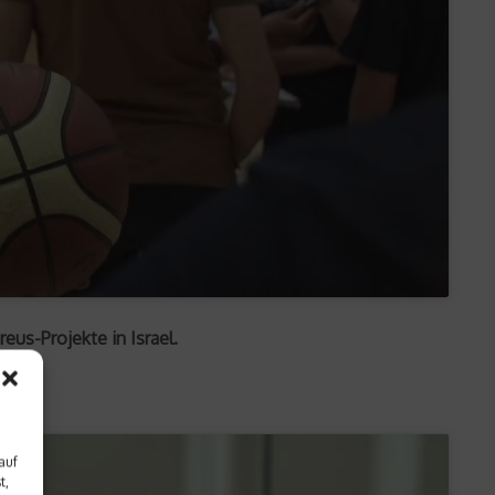
eus-Projekte in Israel.
auf
t,