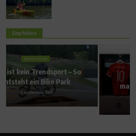
Empfohlen
Fußball
Personalisierte
Fußballtrikots für
maximalen Teamgeist und
Performance
30. Juli 2024