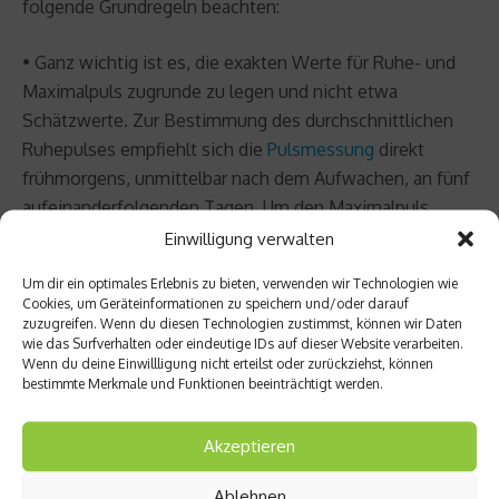
folgende Grundregeln beachten:
• Ganz wichtig ist es, die exakten Werte für Ruhe- und
Maximalpuls zugrunde zu legen und nicht etwa
Schätzwerte. Zur Bestimmung des durchschnittlichen
Ruhepulses empfiehlt sich die
Pulsmessung
direkt
frühmorgens, unmittelbar nach dem Aufwachen, an fünf
aufeinanderfolgenden Tagen. Um den Maximalpuls
zuverlässig zu ermitteln, hat sich folgende Methode als
Einwilligung verwalten
günstig erwiesen: Laufen Sie nach gründlichem
Um dir ein optimales Erlebnis zu bieten, verwenden wir Technologien wie
Aufwärmen
800 m so schnell wie möglich, am besten
Cookies, um Geräteinformationen zu speichern und/oder darauf
im Stadion. Nach einminütiger Trabpause wiederholen
zuzugreifen. Wenn du diesen Technologien zustimmst, können wir Daten
wie das Surfverhalten oder eindeutige IDs auf dieser Website verarbeiten.
Sie die 800 m im Maximaltempo, wobei besonders die
Wenn du deine Einwillligung nicht erteilst oder zurückziehst, können
letzten 100 m mit vollem Einsatz zu laufen sind. Messen
bestimmte Merkmale und Funktionen beeinträchtigt werden.
Sie unmittelbar im Ziel die Herzfrequenz.
• Die Berechnung des Belastungswerts für
Akzeptieren
Intervalltraining kann sich als schwierig erweisen. Sie
ermitteln die Werte für Aufwärmtraining,
Ablehnen
Tempoläufe
,