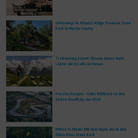
Unterwegs im Atlantic Ridge Preserve State
Park in Martin County
Trailrunning boomt: Warum immer mehr
Läufer die Straße verlassen
Porsche Escapes – Edler Bildband zu den
besten Roadtrips der Welt
Mitten in Miami: Mit dem Kajak durch den
Oleta River State Park