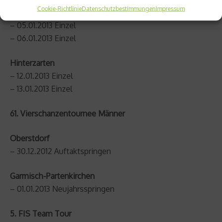
Cookie-Richtlinie
Datenschutzbestimmungen
Impressum
Schonach
– 05.01.2013 Einzel
– 06.01.2013 Einzel
Hinterzarten
– 12.01.2013 Einzel
– 13.01.2013 Einzel
61. Vierschanzentournee Männer
Oberstdorf
– 30.12.2012 Auftaktspringen
Garmisch-Partenkirchen
– 01.01.2013 Neujahrsspringen
5. FIS Team Tour