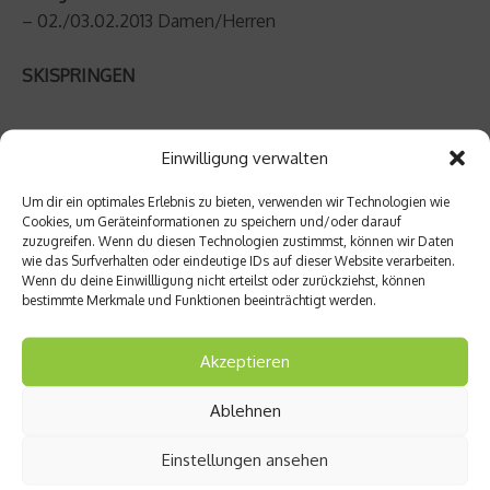
– 02./03.02.2013 Damen/Herren
SKISPRINGEN
Einwilligung verwalten
Grand Prix 2012 Damen/Herren
Um dir ein optimales Erlebnis zu bieten, verwenden wir Technologien wie
Cookies, um Geräteinformationen zu speichern und/oder darauf
Hinterzarten
zuzugreifen. Wenn du diesen Technologien zustimmst, können wir Daten
wie das Surfverhalten oder eindeutige IDs auf dieser Website verarbeiten.
– 17.08.2012 Einzel Damen
Wenn du deine Einwillligung nicht erteilst oder zurückziehst, können
– 18.08.2012 Mixed-Team (Weltpremiere)
bestimmte Merkmale und Funktionen beeinträchtigt werden.
– 19.08.2012 Einzel Herren
Akzeptieren
Klingenthal
– 03.10.2012 Einzel Herren
Ablehnen
Einstellungen ansehen
Weltcup Damen