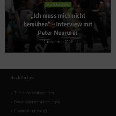
Star Interviews
Richtig 
uss mich nicht
Mountainb
 – Interview mit
Hindernisse
er Neururer
18. Nov
 Dezember 2009
Rechtliches
Teilnahmebedingungen
Datenschutzbestimmungen
Cookie-Richtlinie (EU)