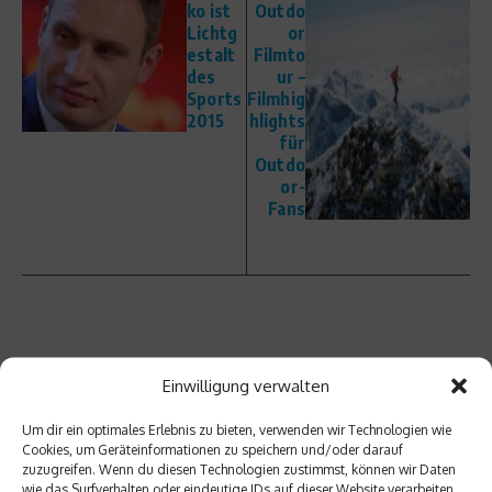
ko ist
Outdo
Lichtg
or
estalt
Filmto
des
ur –
Sports
Filmhig
2015
hlights
für
Outdo
or-
Fans
Ähnliche Beiträge
Einwilligung verwalten
Um dir ein optimales Erlebnis zu bieten, verwenden wir Technologien wie
Cookies, um Geräteinformationen zu speichern und/oder darauf
zuzugreifen. Wenn du diesen Technologien zustimmst, können wir Daten
wie das Surfverhalten oder eindeutige IDs auf dieser Website verarbeiten.