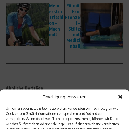
Mein
Fit mit
erster
Eric
Triathl
Frenze
on –
l –
Mach
Stütz
mit!
mit
Medizi
nball
Ähnliche Beiträge
Einwilligung verwalten
Um dir ein optimales Erlebnis zu bieten, verwenden wir Technologien wie
Cookies, um Geräteinformationen zu speichern und/oder darauf
zuzugreifen. Wenn du diesen Technologien zustimmst, können wir Daten
wie das Surfverhalten oder eindeutige IDs auf dieser Website verarbeiten.