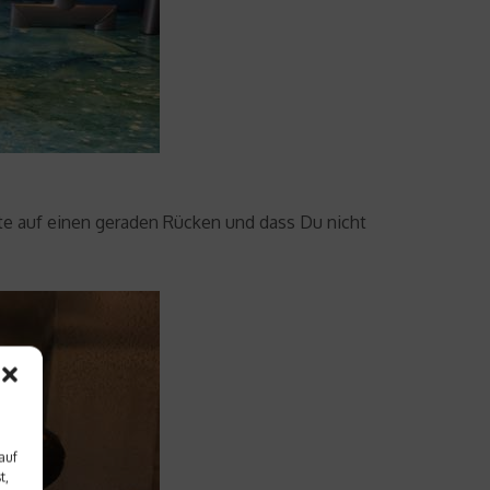
te auf einen geraden Rücken und dass Du nicht
auf
t,