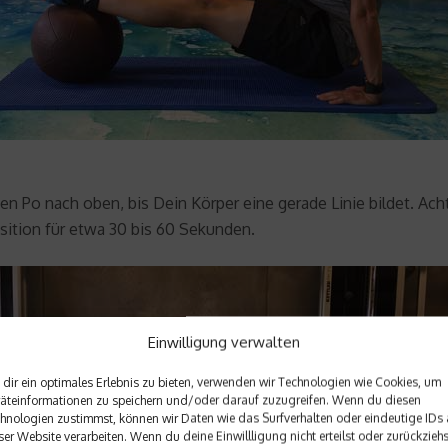
 Po nach oben, bis Dein Körper eine gerade Linie bildet. Ach
sition für etwa 30 bis 60 Sekunden.
Einwilligung verwalten
dir ein optimales Erlebnis zu bieten, verwenden wir Technologien wie Cookies, um
äteinformationen zu speichern und/oder darauf zuzugreifen. Wenn du diesen
hnologien zustimmst, können wir Daten wie das Surfverhalten oder eindeutige IDs 
ser Website verarbeiten. Wenn du deine Einwillligung nicht erteilst oder zurückziehs