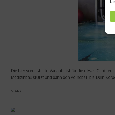
kön
Die hier vorgestellte Variante ist für die etwas Geübte
Medizinball stützt und dann den Po hebst, bis Dein Körpe
Anzeige