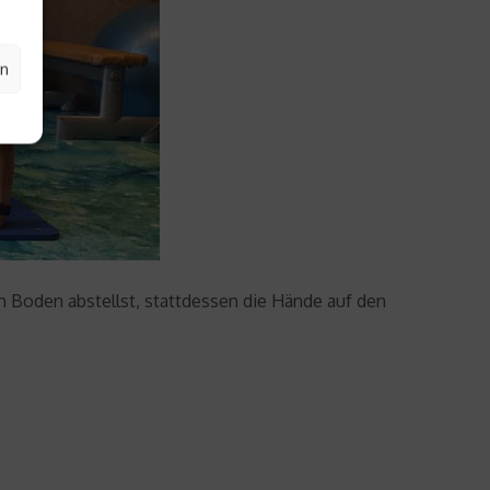
en
em Boden abstellst, stattdessen die Hände auf den