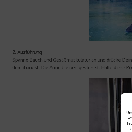
2. Ausführung
Spanne Bauch und Gesäßmuskulatur an und drücke Deinen
durchhängst. Die Arme bleiben gestreckt. Halte diese Po
Um 
Ger
Tec
die