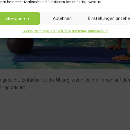
nen bestimmte Merkmale und Funktionen beeinträchtigt werden.
Akzeptieren
Ablehnen
Einstellungen anseh
Cookie-Richtlinie
Datenschutzbestimmungen
Impressum
ren gedacht. Einfacher ist die Übung, wenn Du die Fersen auf d
r gerade ist.