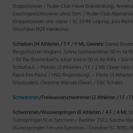
Doppelzweier / Ruder-Club Havel Brandenburg), Annekatr
(Leichtgewichtsvierer ohne Stm. / Ruder-Club Allemanni
(Doppelzweier und -vierer / SC DHfK Leipzig), Julia Ric
Westfalen 1929 Herdecke).
Schießen (14 Athleten / 5 F / 9 M), Gewehr:
Daniel Brodmei
Bergschützen Voglarn), Selina Gschwandtner (10 m Air Rifl
/ SV Rai-Breitenbach), Julian Justus (10 m Air Rifle / S
Schloßau). – Pistole: (3 Athleten / 1 F / 2 M): Oliver Geis
Rapid Fire Pistol / HSG Regensburg). – Flinte: (3 Athle
Wiesbaden), Christine Wenzel (Skeet / SSC Schale).
Schwimmen
/Freiwasserschwimmen (2 Athleten / 1 F / 1 
Schwimmen/Wasserspringen (8 Athleten / 4 F / 4 M):
St
Turmspringen 10 m Synchron / Berliner TSC), Sascha Klei
(Kunstspringen 3 m und Synchron / Dresdner SC 1898), N