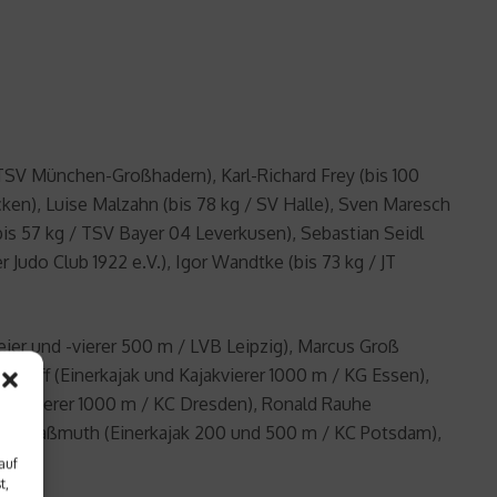
 TSV München-Großhadern), Karl-Richard Frey (bis 100
ken), Luise Malzahn (bis 78 kg / SV Halle), Sven Maresch
bis 57 kg / TSV Bayer 04 Leverkusen), Sebastian Seidl
 Judo Club 1922 e.V.), Igor Wandtke (bis 73 kg / JT
ier und -vierer 500 m / LVB Leipzig), Marcus Groß
x Hoff (Einerkajak und Kajakvierer 1000 m / KG Essen),
ajakvierer 1000 m / KC Dresden), Ronald Rauhe
onny Waßmuth (Einerkajak 200 und 500 m / KC Potsdam),
auf
t,