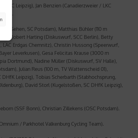
 / LKC Leipzig), Jan Benzien (Canadierzweier / LKC
burg).
en
 km Gehen, SC Potsdam), Matthias Bühler (110 m
), Robert Harting (Diskuswurf, SCC Berlin), Betty
, LAC Erdgas Chemnitz), Christin Hussong (Speerwurf,
Bayer Leverkusen), Gesa Felicitas Krause (3000 m
pia Dortmund), Nadine Müller (Diskuswurf, SV Halle),
sdam), Julian Reus (100 m, TV Wattenscheid 01),
C DHfK Leipzig), Tobias Scherbarth (Stabhochsprung,
ldenburg), David Storl (Kugelstoßen, SC DHfK Leipzig),
born (SSF Bonn), Christian Zillekens (OSC Potsdam).
mnium / Parkhotel Valkenburg Cycling Team).