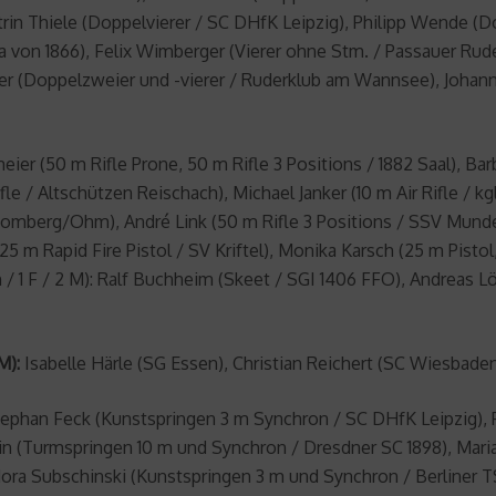
in Thiele (Doppelvierer / SC DHfK Leipzig), Philipp Wende (Do
a von 1866), Felix Wimberger (Vierer ohne Stm. / Passauer Rud
hter (Doppelzweier und -vierer / Ruderklub am Wannsee), Johan
er (50 m Rifle Prone, 50 m Rifle 3 Positions / 1882 Saal), Barba
e / Altschützen Reischach), Michael Janker (10 m Air Rifle / kgl
Gi Homberg/Ohm), André Link (50 m Rifle 3 Positions / SSV Mund
 (25 m Rapid Fire Pistol / SV Kriftel), Monika Karsch (25 m Pistol
ten / 1 F / 2 M): Ralf Buchheim (Skeet / SGI 1406 FFO), Andre
M):
Isabelle Härle (SG Essen), Christian Reichert (SC Wiesbaden
ephan Feck (Kunstspringen 3 m Synchron / SC DHfK Leipzig), 
n (Turmspringen 10 m und Synchron / Dresdner SC 1898), Maria
ora Subschinski (Kunstspringen 3 m und Synchron / Berliner T