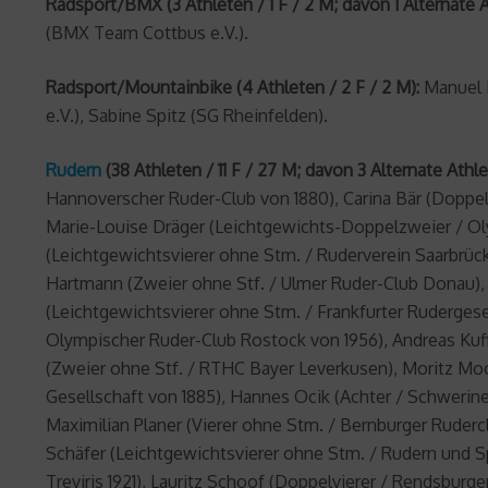
Radsport/BMX (3 Athleten / 1 F / 2 M; davon 1 Alternate At
(BMX Team Cottbus e.V.).
Radsport/Mountainbike (4 Athleten / 2 F / 2 M):
Manuel F
e.V.), Sabine Spitz (SG Rheinfelden).
Rudern
(38 Athleten / 11 F / 27 M; davon 3 Alternate Athlet
Hannoverscher Ruder-Club von 1880), Carina Bär (Doppelv
Marie-Louise Dräger (Leichtgewichts-Doppelzweier / Ol
(Leichtgewichtsvierer ohne Stm. / Ruderverein Saarbrüc
Hartmann (Zweier ohne Stf. / Ulmer Ruder-Club Donau), M
(Leichtgewichtsvierer ohne Stm. / Frankfurter Rudergese
Olympischer Ruder-Club Rostock von 1956), Andreas Kuffne
(Zweier ohne Stf. / RTHC Bayer Leverkusen), Moritz Moo
Gesellschaft von 1885), Hannes Ocik (Achter / Schwerin
Maximilian Planer (Vierer ohne Stm. / Bernburger Rudercl
Schäfer (Leichtgewichtsvierer ohne Stm. / Rudern und Sp
Treviris 1921), Lauritz Schoof (Doppelvierer / Rendsburge