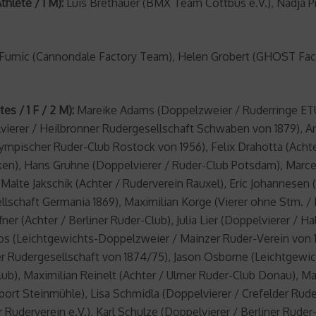
hlete / 1 M):
Luis Brethauer (BMX Team Cottbus e.V.), Nadja Pri
umic (Cannondale Factory Team), Helen Grobert (GHOST Facto
es / 1 F / 2 M):
Mareike Adams (Doppelzweier / Ruderringe ETU
ierer / Heilbronner Rudergesellschaft Schwaben von 1879), An
ympischer Ruder-Club Rostock von 1956), Felix Drahotta (Ach
ken), Hans Gruhne (Doppelvierer / Ruder-Club Potsdam), Marce
alte Jakschik (Achter / Ruderverein Rauxel), Eric Johannesen 
llschaft Germania 1869), Maximilian Korge (Vierer ohne Stm. /
r (Achter / Berliner Ruder-Club), Julia Lier (Doppelvierer / H
s (Leichtgewichts-Doppelzweier / Mainzer Ruder-Verein von 1
er Rudergesellschaft von 1874/75), Jason Osborne (Leichtgewi
ub), Maximilian Reinelt (Achter / Ulmer Ruder-Club Donau), Mar
ort Steinmühle), Lisa Schmidla (Doppelvierer / Crefelder Rude
r Ruderverein e.V.), Karl Schulze (Doppelvierer / Berliner Ruder