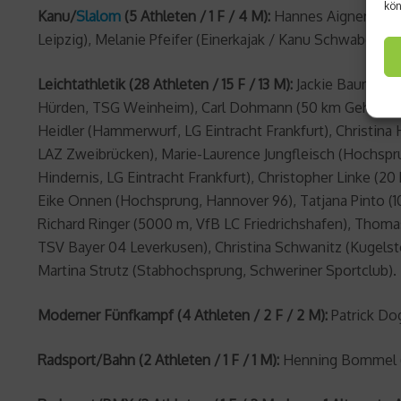
kön
Kanu/
Slalom
(5 Athleten / 1 F / 4 M):
Hannes Aigner (Einer
Leipzig), Melanie Pfeifer (Einerkajak / Kanu Schwaben A
Leichtathletik (28 Athleten / 15 F / 13 M):
Jackie Baumann 
Hürden, TSG Weinheim), Carl Dohmann (50 km Gehen, SCL
Heidler (Hammerwurf, LG Eintracht Frankfurt), Christin
LAZ Zweibrücken), Marie-Laurence Jungfleisch (Hochspru
Hindernis, LG Eintracht Frankfurt), Christopher Linke 
Eike Onnen (Hochsprung, Hannover 96), Tatjana Pinto (1
Richard Ringer (5000 m, VfB LC Friedrichshafen), Thoma
TSV Bayer 04 Leverkusen), Christina Schwanitz (Kugelst
Martina Strutz (Stabhochsprung, Schweriner Sportclub).
Moderner Fünfkampf (4 Athleten / 2 F / 2 M):
Patrick Do
Radsport/Bahn (2 Athleten / 1 F / 1 M):
Henning Bommel (M