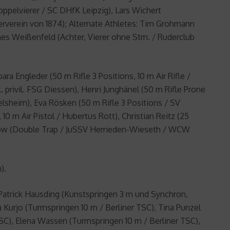
ppelvierer / SC DHfK Leipzig), Lars Wichert
erverein von 1874); Alternate Athletes: Tim Grohmann
nes Weißenfeld (Achter, Vierer ohne Stm. / Ruderclub
ra Engleder (50 m Rifle 3 Positions, 10 m Air Rifle /
. privil. FSG Diessen), Henri Junghänel (50 m Rifle Prone
elsheim), Eva Rösken (50 m Rifle 3 Positions / SV
, 10 m Air Pistol / Hubertus Rott), Christian Reitz (25
as Löw (Double Trap / JuSSV Herrieden-Wieseth / WCW
).
Patrick Hausding (Kunstspringen 3 m und Synchron,
 Kurjo (Turmspringen 10 m / Berliner TSC), Tina Punzel
SC), Elena Wassen (Turmspringen 10 m / Berliner TSC),