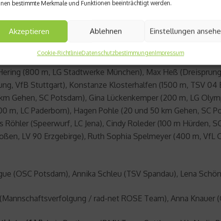
nen bestimmte Merkmale und Funktionen beeinträchtigt werden.
kajak / Augsburger Kajak Verein), Franz Anton (Canadierzweier
ugsburg), Sideris Tasiadis (Einercanadier / Kanu Schwaben Augs
Akzeptieren
Ablehnen
Einstellungen anseh
(400 m Hürden, LAV Stadtwerke Tübingen), Nils Brembach (20
Cookie-Richtlinie
Datenschutzbestimmungen
Impressum
 Heel Baden-Baden), Jenny Elbe (Dreisprung, Dresdner SC 1898
a Hering (800 m, LG Stadtwerke München), Max Heß (Dreisprung
ng, VfB Stuttgart), Konstanze Klosterhalfen (1500 m, TSV 04 
(20 km Gehen, SC Potsdam), Gina Lückenkemper (200 m, LG Olym
00 m, LC Paderborn), Hagen Pohle (20 und 50 km Gehen, SC Pot
s Röhler (Speerwurf, LC Jena), Cindy Roleder (100 m Hürden, S
oßen, LV 90 Erzgebirge), Ruth Sophia Spelmeyer (400 m, VfL O
gue (OSC Potsdam), Annika Schleu (TSV Spandau), Lena Schöne
annschaftsverfolgung / rad-net ROSE Team), Anna Knauer (O