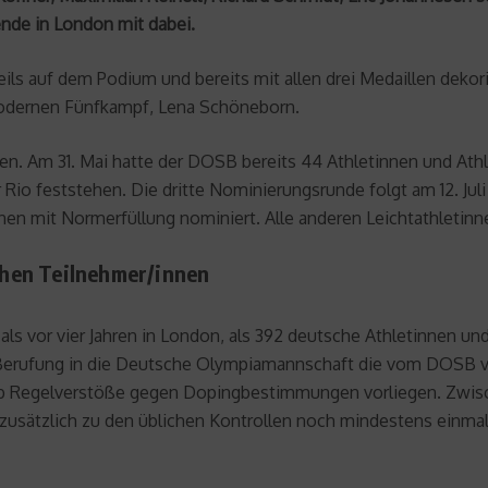
ende in London mit dabei.
ils auf dem Podium und bereits mit allen drei Medaillen dekori
Modernen Fünfkampf, Lena Schöneborn.
. Am 31. Mai hatte der DOSB bereits 44 Athletinnen und Athlet
 Rio feststehen. Die dritte Nominierungsrunde folgt am 12. Juli
n mit Normerfüllung nominiert. Alle anderen Leichtathletinnen
hen Teilnehmer/innen
 als vor vier Jahren in London, als 392 deutsche Athletinnen un
r Berufung in die Deutsche Olympiamannschaft die vom DOSB v
ob Regelverstöße gegen Dopingbestimmungen vorliegen. Zwi
zusätzlich zu den üblichen Kontrollen noch mindestens einma