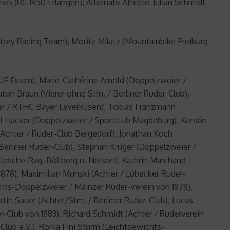
es (RC 1950 Erlangen); Alternate Athlete: Julian Schmidt
ry Racing Team), Moritz Milatz (Mountainbike Freiburg
F Essen), Marie-Cathérine Arnold (Doppelzweier /
ton Braun (Vierer ohne Stm. / Berliner Ruder-Club),
ter / RTHC Bayer Leverkusen), Tobias Franzmann
l Hacker (Doppelzweier / Sportclub Magdeburg), Kerstin
(Achter / Ruder-Club Bergedorf), Jonathan Koch
 Berliner Ruder-Club), Stephan Krüger (Doppelzweier /
allesche-Rvg. Böllberg u. Nelson), Kathrin Marchand
878), Maximilian Munski (Achter / Lübecker Ruder-
chts-Doppelzweier / Mainzer Ruder-Verein von 1878),
tin Sauer (Achter/Stm. / Berliner Ruder-Club), Lucas
r-Club von 1883), Richard Schmidt (Achter / Ruderverein
-Club e.V.), Ronja Fini Sturm (Leichtgewichts-