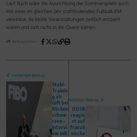
Laut Bach wäre die Ausrichtung der Sommerspiele auch
mit einer im gleichen Jahr stattfindenden Fußball-EM
vereinbar, da beide Veranstaltungen zeitlich entzerrt
wären und sich nicht in die Quere kämen.
Beitrag teilen
vorheriger Beitrag
Stabi-
Trainin
g als
Nächster Beitrag
Gift bei
Rücken
DOSB
schme
reagie
rzen –
rt auf
Intervi
franzö
ew mit
sische