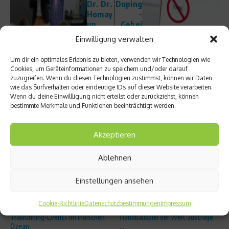
Dr. Dr.
Doping
Homay
-
un
Gehei
Gharav
mstudi
Einwilligung verwalten
i
e
Um dir ein optimales Erlebnis zu bieten, verwenden wir Technologien wie
Cookies, um Geräteinformationen zu speichern und/oder darauf
zuzugreifen. Wenn du diesen Technologien zustimmst, können wir Daten
wie das Surfverhalten oder eindeutige IDs auf dieser Website verarbeiten.
Wenn du deine Einwillligung nicht erteilst oder zurückziehst, können
bestimmte Merkmale und Funktionen beeinträchtigt werden.
Ähnliche Beiträge
Akzeptieren
Ablehnen
Einstellungen ansehen
Cookie-Richtlinie
Datenschutzbestimmungen
Impressum
Beachcomber: Comeback des
Hamburger Verein will das längste
Trailrunning-Events im Indischen
Handballspiel der Welt austrage
Ozean
...