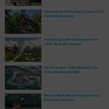
Unterwegs im Atlantic Ridge Preserve State
Park in Martin County
Trailrunning boomt: Warum immer mehr
Läufer die Straße verlassen
Porsche Escapes – Edler Bildband zu den
besten Roadtrips der Welt
Mitten in Miami: Mit dem Kajak durch den
Oleta River State Park