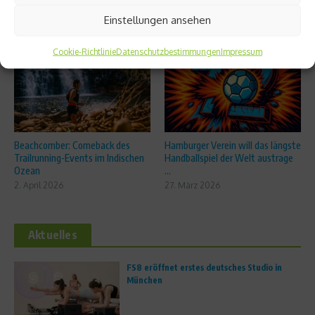
Einstellungen ansehen
Ähnliche Beiträge
Cookie-Richtlinie
Datenschutzbestimmungen
Impressum
Beachcomber: Comeback des
Hamburger Verein will das längste
Trailrunning-Events im Indischen
Handballspiel der Welt austrage
Ozean
...
2. April 2026
27. März 2026
Aktuelles
FS8 eröffnet erstes deutsches Studio in
München