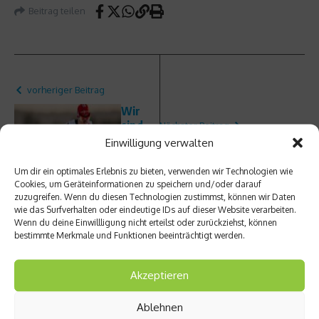
Beitrag teilen
vorheriger Beitrag
Wir
sind
Nächster Beitrag
die
Einwilligung verwalten
Funsp
Golden
ort:
Boys! –
Um dir ein optimales Erlebnis zu bieten, verwenden wir Technologien wie
Was
Eric
Cookies, um Geräteinformationen zu speichern und/oder darauf
ist
Frenze
zuzugreifen. Wenn du diesen Technologien zustimmst, können wir Daten
Headis
ls
wie das Surfverhalten oder eindeutige IDs auf dieser Website verarbeiten.
?
Wenn du deine Einwillligung nicht erteilst oder zurückziehst, können
Kolum
bestimmte Merkmale und Funktionen beeinträchtigt werden.
ne
Akzeptieren
Ablehnen