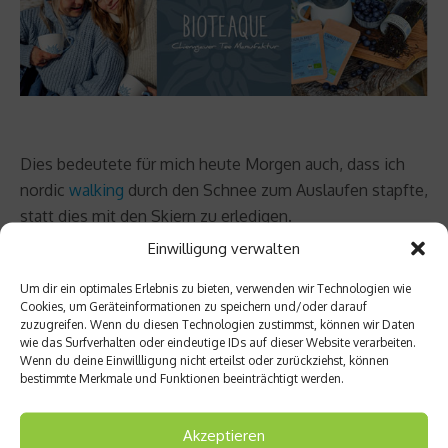
Dies bedeutete für mich heute Morgen auch, dass ich
nordic
walking
durch den Schnee zum Auslaufen stapfte,
statt dies mit den Skiern zu erledigen.
Einwilligung verwalten
Die gedankliche Aufarbeitung der Wettkämpfe stand
Um dir ein optimales Erlebnis zu bieten, verwenden wir Technologien wie
jedoch im Vordergrund; ich bin wirklich zufrieden, habe
Cookies, um Geräteinformationen zu speichern und/oder darauf
im Springen und beim Laufen eine gute Grundlage, auf
zuzugreifen. Wenn du diesen Technologien zustimmst, können wir Daten
die ich aufbauen kann.
wie das Surfverhalten oder eindeutige IDs auf dieser Website verarbeiten.
Wenn du deine Einwillligung nicht erteilst oder zurückziehst, können
bestimmte Merkmale und Funktionen beeinträchtigt werden.
Morgen ist Reisetag nach Norwegen. Lillehammer kann
kommen.
Akzeptieren