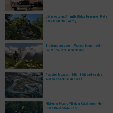
Unterwegs im Atlantic Ridge Preserve State
Park in Martin County
Trailrunning boomt: Warum immer mehr
Läufer die Straße verlassen
Porsche Escapes – Edler Bildband zu den
besten Roadtrips der Welt
Mitten in Miami: Mit dem Kajak durch den
Oleta River State Park