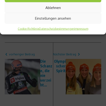
Herzlich,
Ablehnen
Euer Eric
Einstellungen ansehen
Beitrag teilen
Cookie-Richtlinie
Datenschutzbestimmungen
Impressum
vorheriger Beitrag
Nächster Beitrag
Die
Olympi
Schanz
scher
e, die
Spirit
nie
verzei
ht…