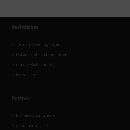
Rechtliches
Teilnahmebedingungen
Datenschutzbestimmungen
Cookie-Richtlinie (EU)
Impressum
Partner
businessandmore.de
gesuendernet.de