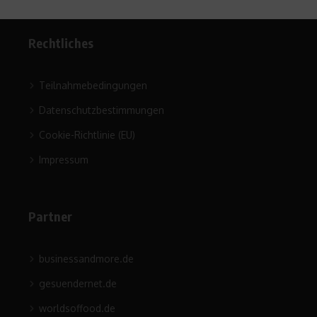
Rechtliches
Teilnahmebedingungen
Datenschutzbestimmungen
Cookie-Richtlinie (EU)
Impressum
Partner
businessandmore.de
gesuendernet.de
worldsoffood.de