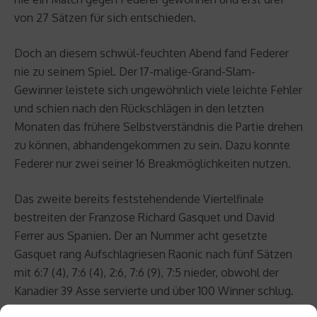
von 27 Sätzen für sich entschieden.
Doch an diesem schwül-feuchten Abend fand Federer
nie zu seinem Spiel. Der 17-malige-Grand-Slam-
Gewinner leistete sich ungewöhnlich viele leichte Fehler
und schien nach den Rückschlägen in den letzten
Monaten das frühere Selbstverständnis die Partie drehen
zu können, abhandengekommen zu sein. Dazu konnte
Federer nur zwei seiner 16 Breakmöglichkeiten nutzen.
Das zweite bereits feststehendende Viertelfinale
bestreiten der Franzose Richard Gasquet und David
Ferrer aus Spanien. Der an Nummer acht gesetzte
Gasquet rang Aufschlagriesen Raonic nach fünf Sätzen
mit 6:7 (4), 7:6 (4), 2:6, 7:6 (9), 7:5 nieder, obwohl der
Kanadier 39 Asse servierte und über 100 Winner schlug.
Ferrer siegte in vier Sätzen gegen den Serben Janko