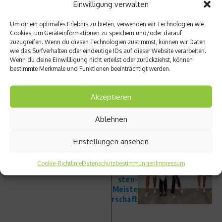
Einwilligung verwalten
Tipsarevic mit 7:6 (2), 3:6, 7:5, 7:6 (3).
Um dir ein optimales Erlebnis zu bieten, verwenden wir Technologien wie
Beitrag teilen
Cookies, um Geräteinformationen zu speichern und/oder darauf
zuzugreifen. Wenn du diesen Technologien zustimmst, können wir Daten
wie das Surfverhalten oder eindeutige IDs auf dieser Website verarbeiten.
Wenn du deine Einwillligung nicht erteilst oder zurückziehst, können
bestimmte Merkmale und Funktionen beeinträchtigt werden.
vorheriger Beitrag
Nächster Beitrag
Akzeptieren
Osteo
Geske
porose
und
Ablehnen
:
Weidle
Mythe
r
n
gewin
Einstellungen ansehen
aufged
nen
eckt
Sportj
Cookie-Richtlinie
Datenschutzbestimmungen
Impressum
ournali
sten-
Meiste
rschaft