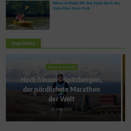
Mitten in Miami: Mit dem Kajak durch den
Oleta River State Park
Empfohlen
Sportler Ernährung
,
Olivenöl könnte Übergewicht
n
vorbeugen
26. Februar 2010