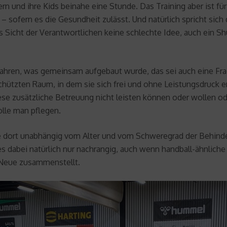
ern und ihre Kids beinahe eine Stunde. Das Training aber ist f
 sofern es die Gesundheit zulässt. Und natürlich spricht sich 
icht der Verantwortlichen keine schlechte Idee, auch ein Shutt
wahren, was gemeinsam aufgebaut wurde, das sei auch eine F
schützten Raum, in dem sie sich frei und ohne Leistungsdruck 
se zusätzliche Betreuung nicht leisten können oder wollen od
olle man pflegen.
ie dort unabhängig vom Alter und vom Schweregrad der Behind
 es dabei natürlich nur nachrangig, auch wenn handball-ähnlich
 Neue zusammenstellt.