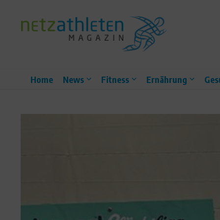
Zum Inhalt springen
Home
News
Fitness
Ernährung
Ges