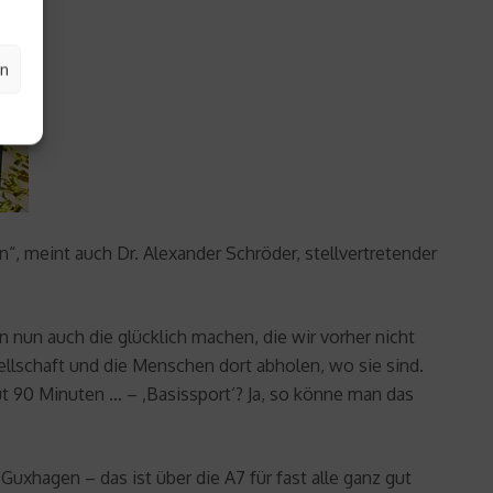
en
n“, meint auch Dr. Alexander Schröder, stellvertretender
 nun auch die glücklich machen, die wir vorher nicht
ellschaft und die Menschen dort abholen, wo sie sind.
ut 90 Minuten … – ‚Basissport‘? Ja, so könne man das
uxhagen – das ist über die A7 für fast alle ganz gut