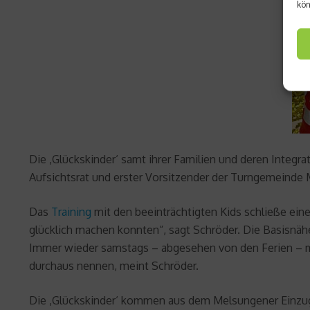
kön
Die ‚Glückskinder‘ samt ihrer Familien und deren Integra
Aufsichtsrat und erster Vorsitzender der Turngemeinde 
Das
Training
mit den beeinträchtigten Kids schließe ein
glücklich machen konnten“, sagt Schröder. Die Basisnähe
Immer wieder samstags – abgesehen von den Ferien – mach
durchaus nennen, meint Schröder.
Die ‚Glückskinder‘ kommen aus dem Melsungener Einzugsge