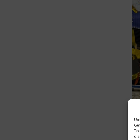
Um 
Ger
Tec
die