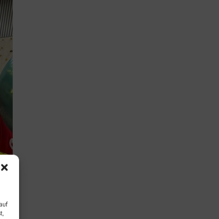
auf
t,