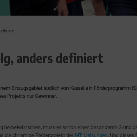
efiniert
lg, anders definiert
inem Einzugsgebiet südlich von Kassel ein Förderprogramm für 
eses Projekts nur Gewinner.
tag herbeiwünschen, muss es schon einen besonderen Grund daf
as gleichnamige Förderprojekt der
MT Melsungen
. Und dieses P