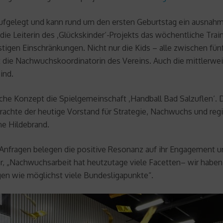
aufgelegt und kann rund um den ersten Geburtstag ein ausnahm
 die Leiterin des ‚Glückskinder‘-Projekts das wöchentliche Tra
igen Einschränkungen. Nicht nur die Kids – alle zwischen fün
 die Nachwuchskoordinatorin des Vereins. Auch die mittlerweil
sind.
che Konzept die Spielgemeinschaft ‚Handball Bad Salzuflen‘. 
rachte der heutige Vorstand für Strategie, Nachwuchs und regi
ne Hildebrand.
Anfragen belegen die positive Resonanz auf ihr Engagement un
nner, „Nachwuchsarbeit hat heutzutage viele Facetten– wir hab
en wie möglichst viele Bundesligapunkte“.