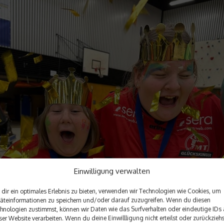
Einwilligung verwalten
dir ein optimales Erlebnis zu bieten, verwenden wir Technologien wie Cookies, um
äteinformationen zu speichern und/oder darauf zuzugreifen. Wenn du diesen
hnologien zustimmst, können wir Daten wie das Surfverhalten oder eindeutige IDs 
ser Website verarbeiten. Wenn du deine Einwillligung nicht erteilst oder zurückziehs