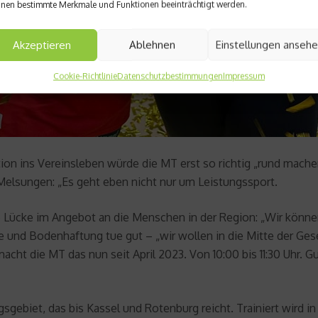
nen bestimmte Merkmale und Funktionen beeinträchtigt werden.
Akzeptieren
Ablehnen
Einstellungen anseh
Cookie-Richtlinie
Datenschutzbestimmungen
Impressum
tion ins Vereinsleben würde die MT erst so richtig „rund mache
Melsungen: „Es geht eben nicht nur um Leistungssport.
e Lücke im Angebot an die Menschen in der Region: „Wir können
 und Bodenhaftung tue gut – „wir wollen in die Mitte der Ges
t die MT das nun seit April 2023. Von 10:00 bis 11:30 Uhr. G
biet, das bis Kassel und Rotenburg reicht. Trainiert wird in G