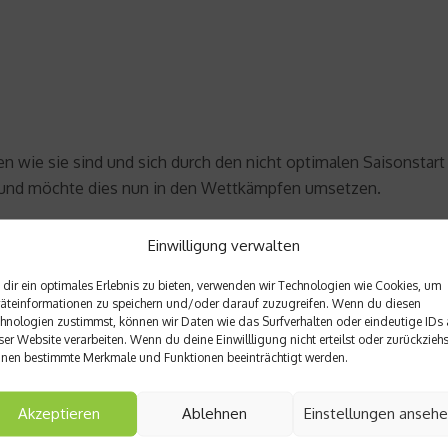
n wie sie sind und sich durch den nicht optimalen Saisonstart 
r und möchte dies nun in den Wettkämpfen umsetzen.
Einwilligung verwalten
dir ein optimales Erlebnis zu bieten, verwenden wir Technologien wie Cookies, um
äteinformationen zu speichern und/oder darauf zuzugreifen. Wenn du diesen
hnologien zustimmst, können wir Daten wie das Surfverhalten oder eindeutige IDs 
ser Website verarbeiten. Wenn du deine Einwillligung nicht erteilst oder zurückziehs
nen bestimmte Merkmale und Funktionen beeinträchtigt werden.
Akzeptieren
Ablehnen
Einstellungen anseh
Nächster Beitrag