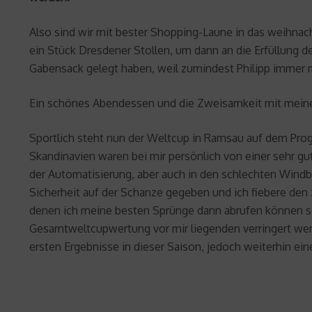
Also sind wir mit bester Shopping-Laune in das weihnac
ein Stück Dresdener Stollen, um dann an die Erfüllung de
Gabensack gelegt haben, weil zumindest Philipp immer ma
Ein schönes Abendessen und die Zweisamkeit mit meine
Sportlich steht nun der Weltcup in Ramsau auf dem Prog
Skandinavien waren bei mir persönlich von einer sehr g
der Automatisierung, aber auch in den schlechten Windb
Sicherheit auf der Schanze gegeben und ich fiebere de
denen ich meine besten Sprünge dann abrufen können soll
Gesamtweltcupwertung vor mir liegenden verringert werde
ersten Ergebnisse in dieser Saison, jedoch weiterhin e