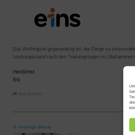
Das Wichtigste gegenwärtig ist, die Dinge so einzuordne
Leistungsstand nach den Trainingstagen in Lillehamme
Herzlichst
Eric
Um 
Ger
Beitrag teilen
Tec
die
kön
vorheriger Beitrag