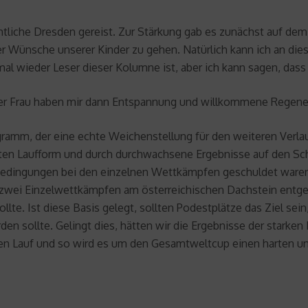
htliche Dresden gereist. Zur Stärkung gab es zunächst auf d
r Wünsche unserer Kinder zu gehen. Natürlich kann ich an dieser
l wieder Leser dieser Kolumne ist, aber ich kann sagen, dass 
r Frau haben mir dann Entspannung und willkommene Regener
ramm, der eine echte Weichenstellung für den weiteren Verlau
uten Laufform und durch durchwachsene Ergebnisse auf den Scha
edingungen bei den einzelnen Wettkämpfen geschuldet waren. 
n zwei Einzelwettkämpfen am österreichischen Dachstein entg
te. Ist diese Basis gelegt, sollten Podestplätze das Ziel sein
n sollte. Gelingt dies, hätten wir die Ergebnisse der starken
inen Lauf und so wird es um den Gesamtweltcup einen harten 