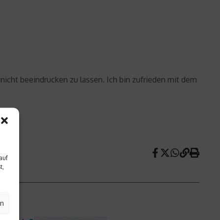
nicht beeindrucken zu lassen. Ich bin zufrieden mit dem
auf
t,
en