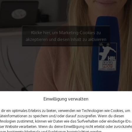
Klicke hier, um Marketing-Cookies zu
akzeptieren und diesen Inhalt zu aktivieren
Einwilligung verwalten
dir ein optimales Erlebnis zu bieten, verwenden wir Technologien wie Cookies, um
äteinformationen zu speichern und/oder darauf zuzugreifen. Wenn du diesen
hnologien zustimmst, können wir Daten wie das Surfverhalten oder eindeutige IDs 
ser Website verarbeiten. Wenn du deine Einwillligung nicht erteilst oder zurückziehs
nen bestimmte Merkmale und Funktionen beeinträchtigt werden.