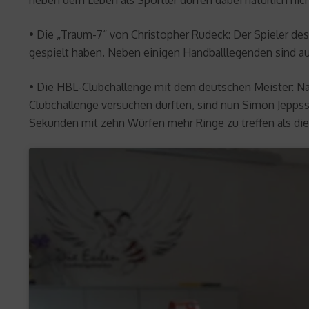
neben dem Leben als Sportler dürfen dabei natürlich nich
• Die „Traum-7“ von Christopher Rudeck: Der Spieler des
gespielt haben. Neben einigen Handballlegenden sind au
• Die HBL-Clubchallenge mit dem deutschen Meister: Na
Clubchallenge versuchen durften, sind nun Simon Jepps
Sekunden mit zehn Würfen mehr Ringe zu treffen als die 