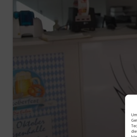
Um 
Ger
Tec
die
kön