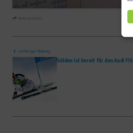
Beitrag teilen
vorheriger Beitrag
Sölden ist bereit für den Audi F