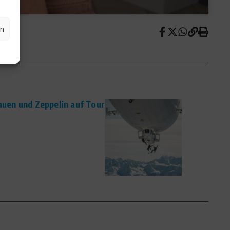
en
rauen und Zeppelin auf Tour