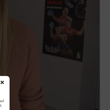
auf
t,