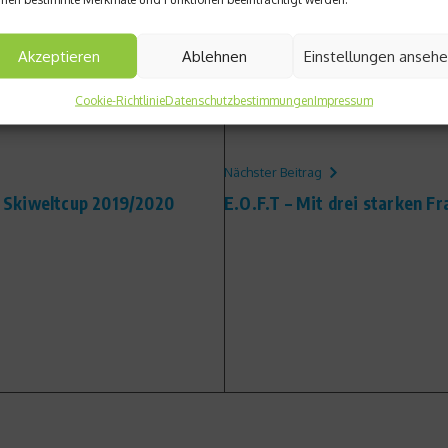
Akzeptieren
Ablehnen
Einstellungen anseh
Cookie-Richtlinie
Datenschutzbestimmungen
Impressum
Nächster Beitrag
IS Skiweltcup 2019/2020
E.O.F.T – Mit drei starken F