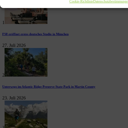
Cookie-Richtlinie
Datenschutzbestimmunge
1
FS8 eröffnet erstes deutsches Studio in München
27. Juli 2026
2
Unterwegs im Atlantic Ridge Preserve State Park in Martin County
23. Juli 2026
3