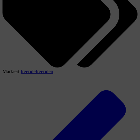
Markiert:
freeride
freeriden