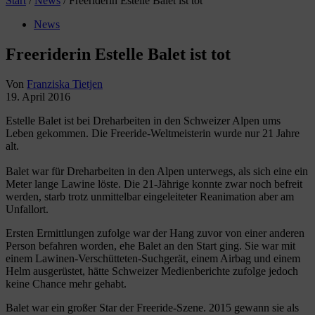
Start
/
News
/
Freeriderin Estelle Balet ist tot
News
Freeriderin Estelle Balet ist tot
Von
Franziska Tietjen
19. April 2016
Estelle Balet ist bei Dreharbeiten in den Schweizer Alpen ums
Leben gekommen. Die Freeride-Weltmeisterin wurde nur 21 Jahre
alt.
Balet war für Dreharbeiten in den Alpen unterwegs, als sich eine ein
Meter lange Lawine löste. Die 21-Jährige konnte zwar noch befreit
werden, starb trotz unmittelbar eingeleiteter Reanimation aber am
Unfallort.
Ersten Ermittlungen zufolge war der Hang zuvor von einer anderen
Person befahren worden, ehe Balet an den Start ging. Sie war mit
einem Lawinen-Verschütteten-Suchgerät, einem Airbag und einem
Helm ausgerüstet, hätte Schweizer Medienberichte zufolge jedoch
keine Chance mehr gehabt.
Balet war ein großer Star der Freeride-Szene. 2015 gewann sie als