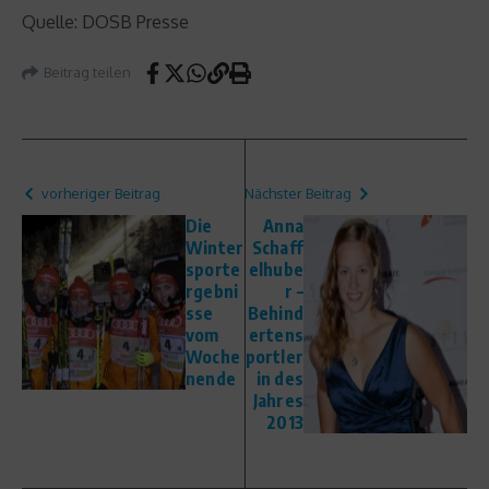
Quelle: DOSB Presse
Beitrag teilen
vorheriger Beitrag
Nächster Beitrag
Die
Anna
Winter
Schaff
sporte
elhube
rgebni
r –
sse
Behind
vom
ertens
Woche
portler
nende
in des
Jahres
2013