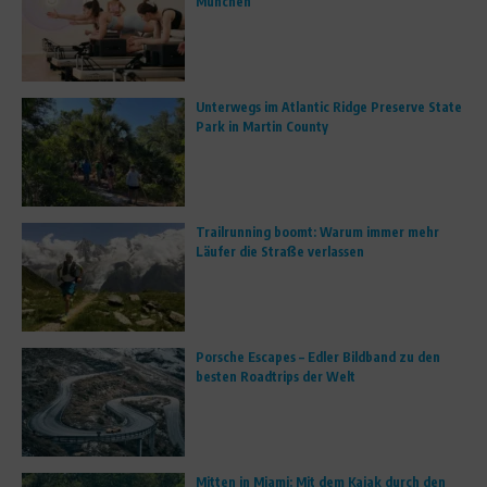
München
Unterwegs im Atlantic Ridge Preserve State
Park in Martin County
Trailrunning boomt: Warum immer mehr
Läufer die Straße verlassen
Porsche Escapes – Edler Bildband zu den
besten Roadtrips der Welt
Mitten in Miami: Mit dem Kajak durch den