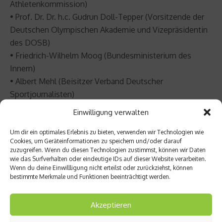
Athletenkommission)
• Prof. Dr. Dr. h.c. Gudrun Doll-Tepper (Vorsitzende der
Deutschen Olympischen Akademie und Vizepräsidentin
des DOSB)
• Friedrich-Wilhelm Moog (Bundesministerium des
Innern)
• Albert Mehl (Beisitzer Verband Deutscher
Sportjournalisten)
• Eike Schulz (Verband Deutscher Sportjournalisten)
Einwilligung verwalten
Um dir ein optimales Erlebnis zu bieten, verwenden wir Technologien wie
Cookies, um Geräteinformationen zu speichern und/oder darauf
zuzugreifen. Wenn du diesen Technologien zustimmst, können wir Daten
Die Preisträger der vergangenen Jahre:
wie das Surfverhalten oder eindeutige IDs auf dieser Website verarbeiten.
Wenn du deine Einwillligung nicht erteilst oder zurückziehst, können
bestimmte Merkmale und Funktionen beeinträchtigt werden.
2013
• Andrej Schukow, Kai Pfaffenbach (Kampfrichter und
Akzeptieren
Fotograf, Leichtathletik)
• VfB Oldisleben