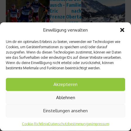
ausch –
Familie
Eric
nach
Frenze
Oberta
ls
uern –
Kolum
Skifahr
Einwilligung verwalten
ne
en mit
Kinder
Um dir ein optimales Erlebnis zu bieten, verwenden wir Technologien wie
n
Cookies, um Geräteinformationen zu speichern und/oder darauf
zuzugreifen. Wenn du diesen Technologien zustimmst, können wir Daten
wie das Surfverhalten oder eindeutige IDs auf dieser Website verarbeiten.
Wenn du deine Einwillligung nicht erteilst oder zurückziehst, können
bestimmte Merkmale und Funktionen beeinträchtigt werden.
Akzeptieren
Ähnliche Beiträge
Ablehnen
Einstellungen ansehen
Cookie-Richtlinie
Datenschutzbestimmungen
Impressum