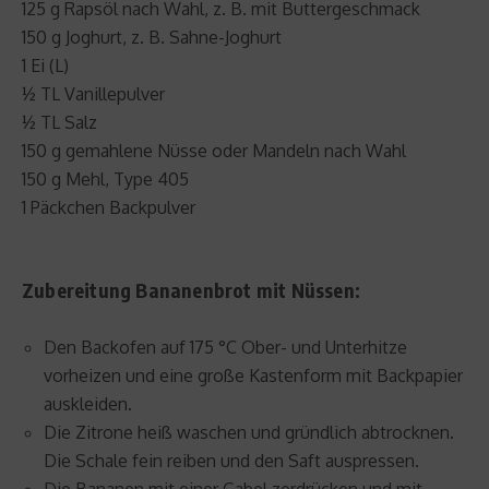
125 g Rapsöl nach Wahl, z. B. mit Buttergeschmack
150 g Joghurt, z. B. Sahne-Joghurt
1 Ei (L)
½ TL Vanillepulver
½ TL Salz
150 g gemahlene Nüsse oder Mandeln nach Wahl
150 g Mehl, Type 405
1 Päckchen Backpulver
Zubereitung Bananenbrot mit Nüssen:
Den Backofen auf 175 °C Ober- und Unterhitze
vorheizen und eine große Kastenform mit Backpapier
auskleiden.
Die Zitrone heiß waschen und gründlich abtrocknen.
Die Schale fein reiben und den Saft auspressen.
Die Bananen mit einer Gabel zerdrücken und mit