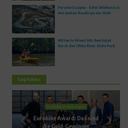
Porsche Escapes – Edler Bildband zu
den besten Roadtrips der Welt
Mitten in Miami: Mit dem Kajak
durch den Oleta River State Park
Empfohlen
Produkttest
Rucksäcke für die Skitour
von Osprey