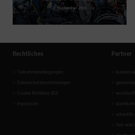
1. März 2021
Rechtliches
Partner
Teilnahmebedingungen
business
Datenschutzbestimmungen
gesuende
Cookie-Richtlinie (EU)
worldsof
Impressum
planetoft
urbanlife
fast-and-