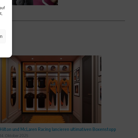
auf
t,
en
Hilton und McLaren Racing lancieren ultimativen Boxenstopp
14. Oktober 2025