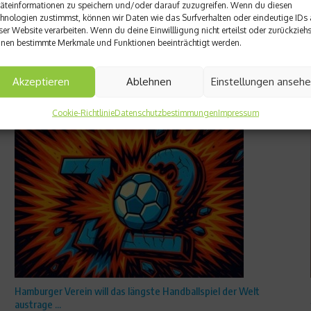
äteinformationen zu speichern und/oder darauf zuzugreifen. Wenn du diesen
hnologien zustimmst, können wir Daten wie das Surfverhalten oder eindeutige IDs 
ser Website verarbeiten. Wenn du deine Einwillligung nicht erteilst oder zurückziehs
nen bestimmte Merkmale und Funktionen beeinträchtigt werden.
Akzeptieren
Ablehnen
Einstellungen anseh
Cookie-Richtlinie
Datenschutzbestimmungen
Impressum
Hamburger Verein will das längste Handballspiel der Welt
austrage ...