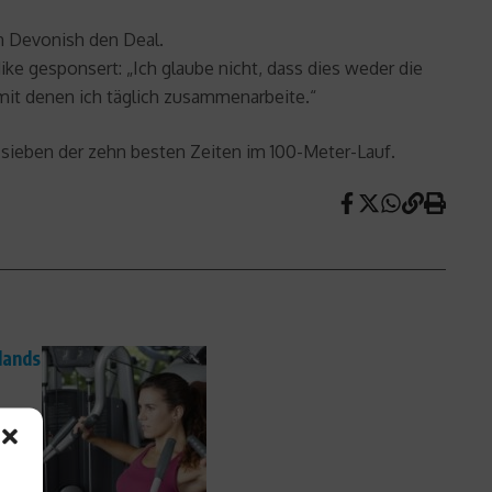
on Devonish den Deal.
ike gesponsert: „Ich glaube nicht, dass dies weder die
 mit denen ich täglich zusammenarbeite.“
4 sieben der zehn besten Zeiten im 100-Meter-Lauf.
lands