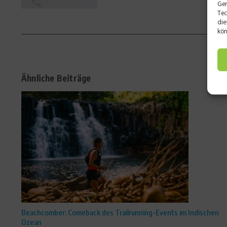
Ger
Tec
die
kön
Ähnliche Beiträge
Beachcomber: Comeback des Trailrunning-Events im Indischen
Ozean