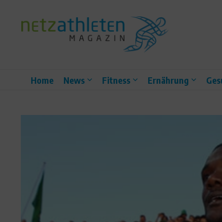
Zum Inhalt springen
Home
News
Fitness
Ernährung
Ges