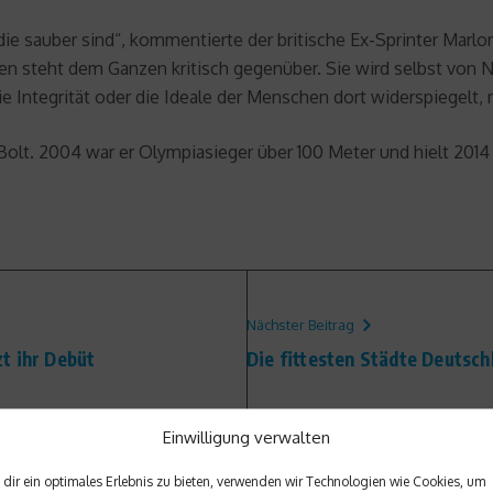
, die sauber sind“, kommentierte der britische Ex-Sprinter Marl
ien steht dem Ganzen kritisch gegenüber. Sie wird selbst von N
ie Integrität oder die Ideale der Menschen dort widerspiegelt,
n Bolt. 2004 war er Olympiasieger über 100 Meter und hielt 201
Nächster Beitrag
t ihr Debüt
Die fittesten Städte Deutsch
Einwilligung verwalten
dir ein optimales Erlebnis zu bieten, verwenden wir Technologien wie Cookies, um