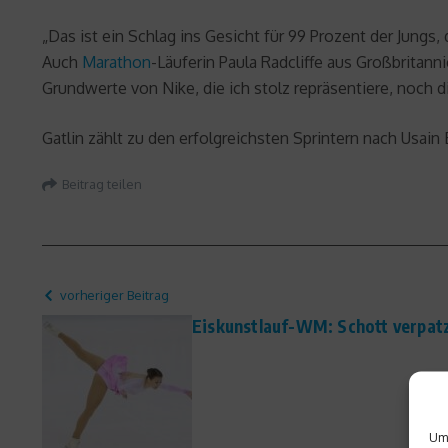
„Das ist ein Schlag ins Gesicht für 99 Prozent der Jungs
Auch
Marathon
-Läuferin Paula Radcliffe aus Großbritann
Grundwerte von Nike, die ich stolz repräsentiere, noch d
Gatlin zählt zu den erfolgreichsten Sprintern nach Usai
Beitrag teilen
vorheriger Beitrag
Eiskunstlauf-WM: Schott verpatz
Um 