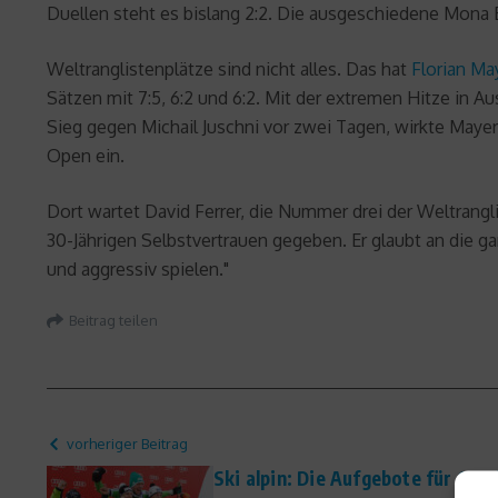
Duellen steht es bislang 2:2. Die ausgeschiedene Mona Ba
Weltranglistenplätze sind nicht alles. Das hat
Florian Ma
Sätzen mit 7:5, 6:2 und 6:2. Mit der extremen Hitze in 
Sieg gegen Michail Juschni vor zwei Tagen, wirkte Mayer 
Open ein.
Dort wartet David Ferrer, die Nummer drei der Weltrangli
30-Jährigen Selbstvertrauen gegeben. Er glaubt an die 
und aggressiv spielen."
Beitrag teilen
vorheriger Beitrag
Ski alpin: Die Aufgebote für Co