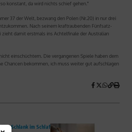
 so konstant, da wird nichts schief gehen."
er 37 der Welt, bezwang den Polen (Nr.20) in nur drei
zurechtzukommen. Nach seinem kraftraubenden Fünfsatz-
zieht damit erstmals ins Achtelfinale der Australian
er nicht einschüchtern. Die vergangenen Spiele haben dem
eine Chancen bekommen, ich muss weiter gut aufschlagen
iert Schlank im Schlaf