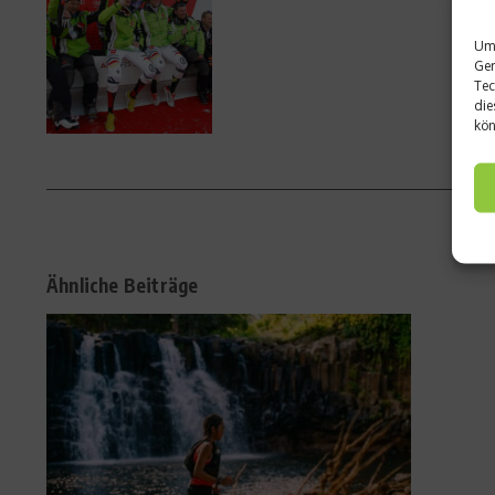
Um 
Ger
Tec
die
kön
Ähnliche Beiträge