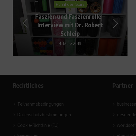
Aufgedeckt
Sportmedizin: Kopfbälle im
Fußball – Risiko für das
Gehirn?
7. Mai 2018
Rechtliches
Partner
Teilnahmebedingungen
business
Datenschutzbestimmungen
gesuende
Cookie-Richtlinie (EU)
worldsof
Impressum
planetoft