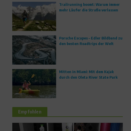
Trailrunning boomt: Warum immer
mehr Läufer die Straße verlassen
Porsche Escapes – Edler Bildband zu
den besten Roadtrips der Welt
Mitten in Miami: Mit dem Kajak
durch den Oleta River State Park
Empfohlen