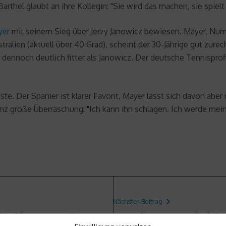
rthel glaubt an ihre Kollegin: "Sie wird das machen, sie spielt
yer
mit seinem Sieg über Jerzy Janowicz bewiesen. Mayer, Numm
Australien (aktuell über 40 Grad), scheint der 30-Jährige gut 
dennoch deutlich fitter als Janowicz. Der deutsche Tennisprofi 
ste. Der Spanier ist klarer Favorit, Mayer lässt sich davon ab
ganz große Überraschung: "Ich kann ihn schlagen. Ich werde m
Nächster Beitrag
rtina d´Ampezzo und Wengen
Fettverbrennung: So funktion