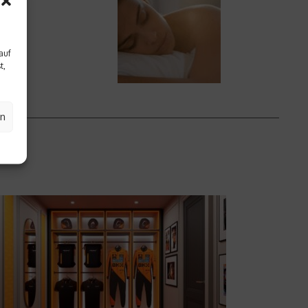
auf
t,
en