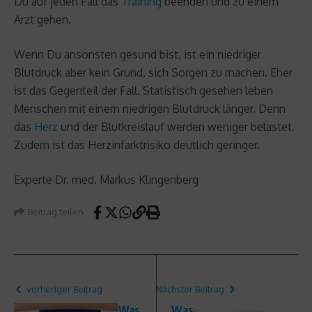
Du auf jeden Fall das
Training
beenden und zu einem
Arzt gehen.
Wenn Du ansonsten gesund bist, ist ein niedriger
Blutdruck aber kein Grund, sich Sorgen zu machen. Eher
ist das Gegenteil der Fall. Statistisch gesehen leben
Menschen mit einem niedrigen Blutdruck länger. Denn
das
Herz
und der Blutkreislauf werden weniger belastet.
Zudem ist das Herzinfarktrisiko deutlich geringer.
Experte Dr. med. Markus Klingenberg
Beitrag teilen
vorheriger Beitrag
Nächster Beitrag
Was
Was