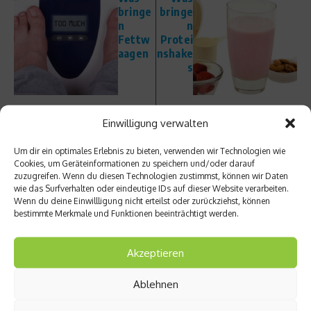
bringe
bringe
n
n
Fettw
Protei
aagen
nshake
s
Einwilligung verwalten
Um dir ein optimales Erlebnis zu bieten, verwenden wir Technologien wie
Cookies, um Geräteinformationen zu speichern und/oder darauf
zuzugreifen. Wenn du diesen Technologien zustimmst, können wir Daten
Ähnliche Beiträge
wie das Surfverhalten oder eindeutige IDs auf dieser Website verarbeiten.
Wenn du deine Einwillligung nicht erteilst oder zurückziehst, können
bestimmte Merkmale und Funktionen beeinträchtigt werden.
Akzeptieren
Ablehnen
Nach dem Spiel in die Eistonne –
Muskelkrämpfe im Sport: