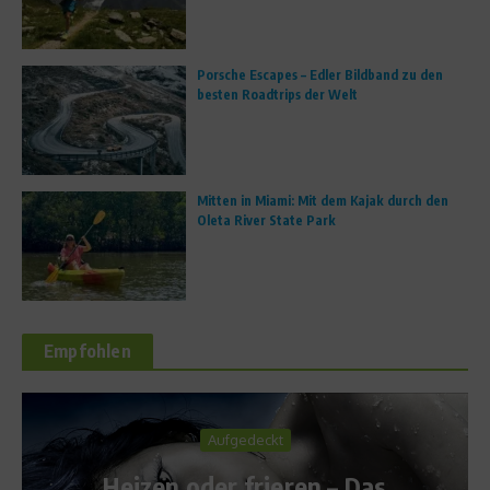
Porsche Escapes – Edler Bildband zu den
besten Roadtrips der Welt
Mitten in Miami: Mit dem Kajak durch den
Oleta River State Park
Empfohlen
gedeckt
Body & S
 frieren – Das
Schönheits