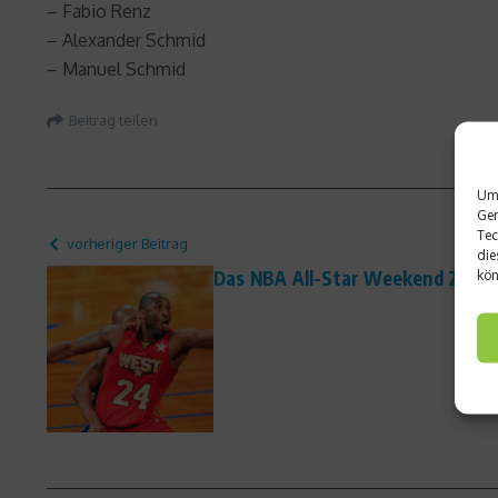
– Fabio Renz
– Alexander Schmid
– Manuel Schmid
Beitrag teilen
Um 
Ger
Tec
vorheriger Beitrag
die
Das NBA All-Star Weekend 2012 
kön