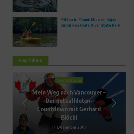
Mitten in Miami: Mit dem Kajak
durch den Oleta River State Park
Empfohlen
News
Rückblick auf den letzten
Spieltag der Handball-
Bundesliga – das Magazin
7Meter
30. Oktober 2015