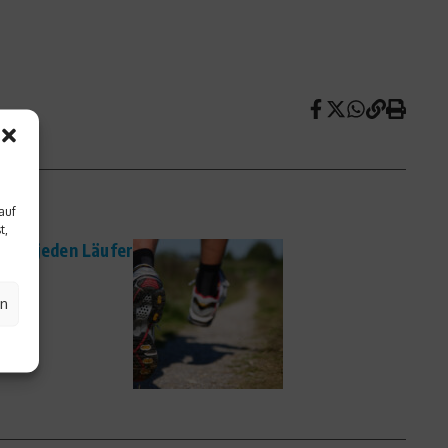
auf
t,
h für jeden Läufer
en