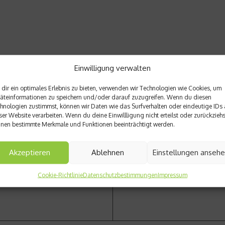
Einwilligung verwalten
dir ein optimales Erlebnis zu bieten, verwenden wir Technologien wie Cookies, um
äteinformationen zu speichern und/oder darauf zuzugreifen. Wenn du diesen
hnologien zustimmst, können wir Daten wie das Surfverhalten oder eindeutige IDs 
Nächster Beitrag
ser Website verarbeiten. Wenn du deine Einwillligung nicht erteilst oder zurückziehs
– Was steht an?
Typfrage – Der richtige Schu
nen bestimmte Merkmale und Funktionen beeinträchtigt werden.
Akzeptieren
Ablehnen
Einstellungen anseh
Cookie-Richtlinie
Datenschutzbestimmungen
Impressum