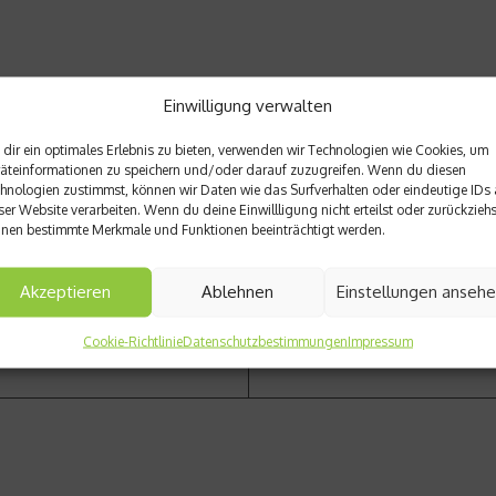
Einwilligung verwalten
dir ein optimales Erlebnis zu bieten, verwenden wir Technologien wie Cookies, um
Nächster Beitrag
äteinformationen zu speichern und/oder darauf zuzugreifen. Wenn du diesen
Jahrhundertspiel zugunsten L
hnologien zustimmst, können wir Daten wie das Surfverhalten oder eindeutige IDs 
ser Website verarbeiten. Wenn du deine Einwillligung nicht erteilst oder zurückziehs
nen bestimmte Merkmale und Funktionen beeinträchtigt werden.
Akzeptieren
Ablehnen
Einstellungen anseh
Cookie-Richtlinie
Datenschutzbestimmungen
Impressum