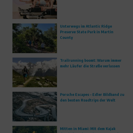
Unterwegs im Atlantic Ridge
Preserve State Park in Martin
County
Trailrunning boomt: Warum immer
mehr Läufer die Straße verlassen
Porsche Escapes – Edler Bildband zu
den besten Roadtrips der Welt
Mitten in Miami: Mit dem Kajak