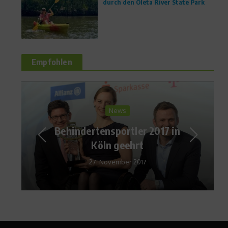
durch den Oleta River State Park
Empfohlen
Ratgeber Gesundheit
Knieverletzung beim
Skifahren:
Verletzungsrisiko
reduzieren
17. Februar 2015