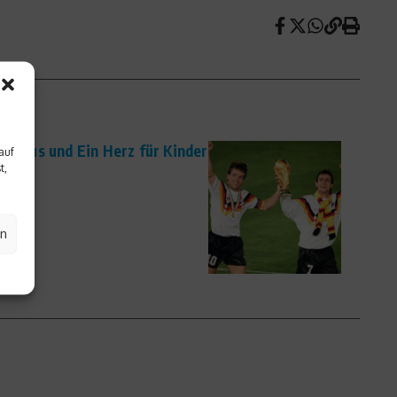
aureus und Ein Herz für Kinder
auf
t,
en