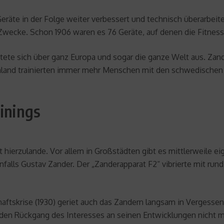
räte in der Folge weiter verbessert und technisch überarbeit
e Zwecke. Schon 1906 waren es 76 Geräte, auf denen die Fitnes
ete sich über ganz Europa und sogar die ganze Welt aus. Zand
schland trainierten immer mehr Menschen mit den schwedische
ainings
hierzulande. Vor allem in Großstädten gibt es mittlerweile eig
enfalls Gustav Zander. Der „Zanderapparat F2“ vibrierte mit r
ftskrise (1930) geriet auch das Zandern langsam in Vergessenh
den Rückgang des Interesses an seinen Entwicklungen nicht me