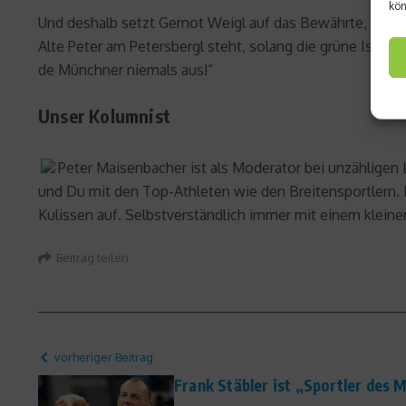
kön
Und deshalb setzt Gernot Weigl auf das Bewährte, überf
Alte Peter am Petersbergl steht, solang die grüne Isar d
de Münchner niemals aus!“
Unser Kolumnist
Peter Maisenbacher ist als Moderator bei unzähligen
und Du mit den Top-Athleten wie den Breitensportlern. 
Kulissen auf. Selbstverständlich immer mit einem klein
Beitrag teilen
vorheriger Beitrag
Frank Stäbler ist „Sportler des