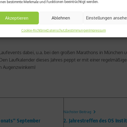
nen bestimmte Merkmale und Funktionen beeinträchtigt werden.
ordert den Münchner nicht mit schnellen Veränderungen. Ganz w
urchs Münchner Stadterl geht, solang da drunt am Platzl noch s
Akzeptieren
Ablehnen
Einstellungen anseh
Cookie-Richtlinie
Datenschutzbestimmungen
Impressum
 Laufevents dabei, u.a. bei den großen Marathons in München 
Den Laufkalender dieses Jahres peppt er mit einer regelmäßig
en Augenzwinkern!
Nächster Beitrag
 Monats“ September
2. Jahrestreffen des OS Insti