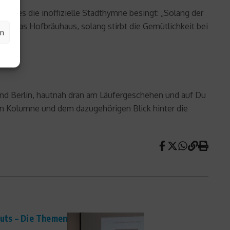
ie es die inoffizielle Stadthymne besingt: „Solang der
teht das Hofbräuhaus, solang stirbt die Gemütlichkeit bei
en
und Berlin, hautnah dran am Läufergeschehen und auf Du
en Kolumne und dem dazugehörigen Blick hinter die
tuts – Die Themen