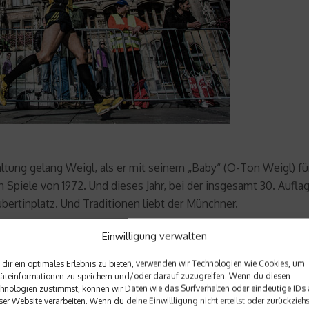
ltung gelang Weigl, als er mit seinem „Baby“ (O-Ton Weigl) fü
n Spiele von 1972. Und dieses Jahr, bei der insgesamt 30. Aufl
ertinplatz. Und Traditionen liebt der Münchner.
Einwilligung verwalten
 beim Trachtenlauf. Bunte Dirndl, Karohemden und Lederhose
kostümen, bunten Glitzerhüten und sogar ein arabischer Scheic
dir ein optimales Erlebnis zu bieten, verwenden wir Technologien wie Cookies, um
ner Postbote Fredl Brechlmacher, der in diesem Jahr beim Jubi
äteinformationen zu speichern und/oder darauf zuzugreifen. Wenn du diesen
hnologien zustimmst, können wir Daten wie das Surfverhalten oder eindeutige IDs 
hen Marathon gehört in den Terminkalender wie Weihnachten“.
ser Website verarbeiten. Wenn du deine Einwillligung nicht erteilst oder zurückziehs