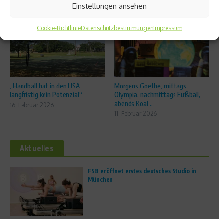
Ähnliche Beiträge
Einstellungen ansehen
Cookie-Richtlinie
Datenschutzbestimmungen
Impressum
„Handball hat in den USA
Morgens Goethe, mittags
langfristig kein Potenzial“
Olympia, nachmittags Fußball,
abends Koal ...
16. Februar 2026
11. Februar 2026
Aktuelles
FS8 eröffnet erstes deutsches Studio in
München