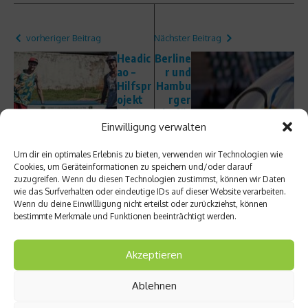
vorheriger Beitrag
Nächster Beitrag
Headic
Berline
ao –
r und
Hilfspr
Hambu
ojekt
rger
mit
befür
Einwilligung verwalten
Köpfch
worte
en
n
Olympi
Um dir ein optimales Erlebnis zu bieten, verwenden wir Technologien wie
Cookies, um Geräteinformationen zu speichern und/oder darauf
sche
zuzugreifen. Wenn du diesen Technologien zustimmst, können wir Daten
Spiele
wie das Surfverhalten oder eindeutige IDs auf dieser Website verarbeiten.
in ihrer
Wenn du deine Einwillligung nicht erteilst oder zurückziehst, können
Stadt
bestimmte Merkmale und Funktionen beeinträchtigt werden.
Akzeptieren
Ablehnen