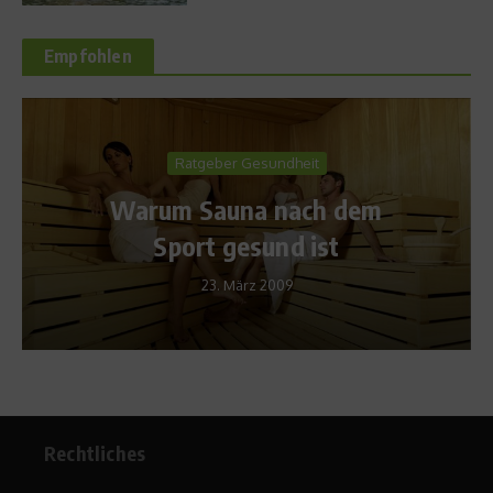
Empfohlen
Richtig trainieren
Triathlon:
em
Gleichgewichtstraining sorg
für bessere Fahrtechnik
11. April 2014
Rechtliches