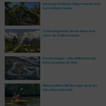
Unterwegs im Atlantic Ridge Preserve State
Park in Martin County
Trailrunning boomt: Warum immer mehr
Läufer die Straße verlassen
Porsche Escapes – Edler Bildband zu den
besten Roadtrips der Welt
Mitten in Miami: Mit dem Kajak durch den
Oleta River State Park