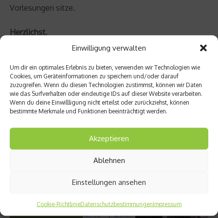
Vorlesungen sitze.
Herzlichst,
Eric
Einwilligung verwalten
Um dir ein optimales Erlebnis zu bieten, verwenden wir Technologien wie
Beitrag teilen
Cookies, um Geräteinformationen zu speichern und/oder darauf
zuzugreifen. Wenn du diesen Technologien zustimmst, können wir Daten
wie das Surfverhalten oder eindeutige IDs auf dieser Website verarbeiten.
Wenn du deine Einwillligung nicht erteilst oder zurückziehst, können
bestimmte Merkmale und Funktionen beeinträchtigt werden.
vorheriger Beitrag
Über
Akzeptieren
Nachha
ltigkeit
Ablehnen
und
Verant
Einstellungen ansehen
wortu
Nächster Beitrag
ng: fair
produz
Lift
Cookie-Richtlinie
Datenschutzbestimmungen
Impressum
ierte
Lock –