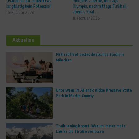
„Handball hat in den USA
Morgens Goethe, mittags
langfristig kein Potenzial“
Olympia, nachmittags Fußball,
abends Koal ...
16. Februar 2026
11. Februar 2026
Aktuelles
FS8 eröffnet erstes deutsches Studio in
München
Unterwegs im Atlantic Ridge Preserve State
Park in Martin County
Trailrunning boomt: Warum immer mehr
Läufer die Straße verlassen