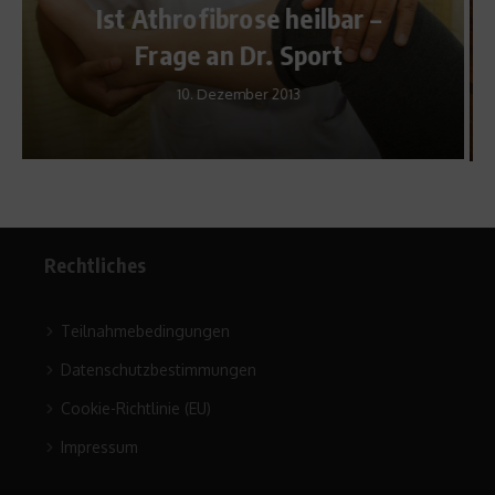
–
Übung der Woche: So geht
der Beckenlift
29. Juni 2015
Rechtliches
Teilnahmebedingungen
Datenschutzbestimmungen
Cookie-Richtlinie (EU)
Impressum