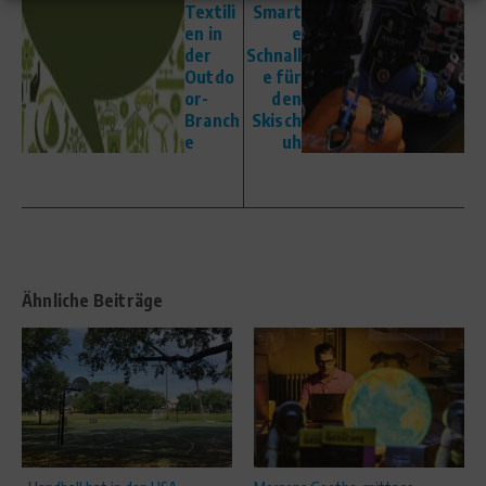
Textili
Smart
en in
e
der
Schnall
Outdo
e für
or-
den
Branch
Skisch
e
uh
Ähnliche Beiträge