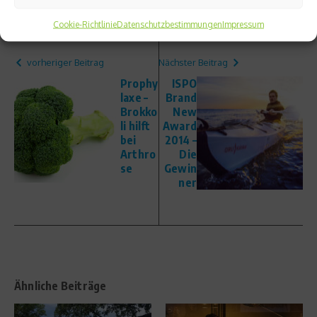
Cookie-Richtlinie
Datenschutzbestimmungen
Impressum
vorheriger Beitrag
Nächster Beitrag
Prophy
ISPO
laxe –
Brand
Brokko
New
li hilft
Award
bei
2014 –
Arthro
Die
se
Gewin
ner
Ähnliche Beiträge