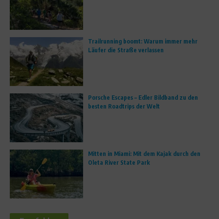
Trailrunning boomt: Warum immer mehr
Läufer die Straße verlassen
Porsche Escapes – Edler Bildband zu den
besten Roadtrips der Welt
Mitten in Miami: Mit dem Kajak durch den
Oleta River State Park