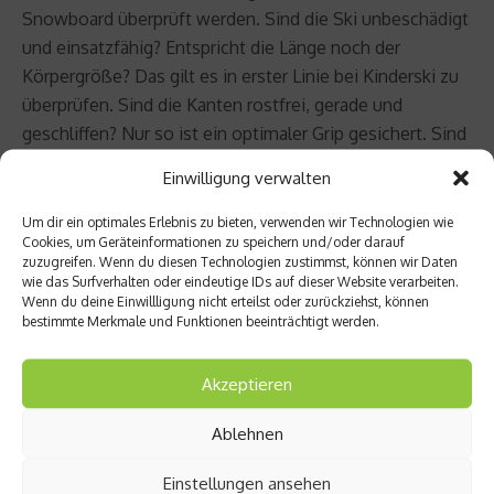
Snowboard überprüft werden. Sind die Ski unbeschädigt
und einsatzfähig? Entspricht die Länge noch der
Körpergröße? Das gilt es in erster Linie bei Kinderski zu
überprüfen. Sind die Kanten rostfrei, gerade und
geschliffen? Nur so ist ein optimaler Grip gesichert. Sind
die Beläge ausreichend gewachst und frei von Kratzern
Einwilligung verwalten
und Rillen?
Um dir ein optimales Erlebnis zu bieten, verwenden wir Technologien wie
Cookies, um Geräteinformationen zu speichern und/oder darauf
Sind die oben genannten sechs Punkte alle erfüllt, kann
zuzugreifen. Wenn du diesen Technologien zustimmst, können wir Daten
es losgehen. Doch auch auf der Piste gilt es, einige
wie das Surfverhalten oder eindeutige IDs auf dieser Website verarbeiten.
Regeln zu beachten. An erster Stelle steht hier:
Wenn du deine Einwillligung nicht erteilst oder zurückziehst, können
bestimmte Merkmale und Funktionen beeinträchtigt werden.
Vorausschauend fahren. So kann man
Gefahrensituationen frühzeitig erkennen und Unfälle
Akzeptieren
vermeiden. Hier gibt es weitere
Tipps zum richtigen
Verhalten auf der Piste
.
Ablehnen
Beitrag teilen
Einstellungen ansehen