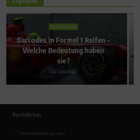
Empfohlen
Sport Rezepte
–
Rezept: Wraps
13. August 2013
Rechtliches
Teilnahmebedingungen