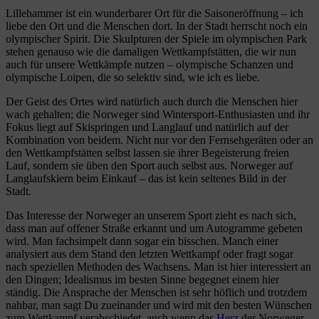
Lillehammer ist ein wunderbarer Ort für die Saisoneröffnung – ich
liebe den Ort und die Menschen dort. In der Stadt herrscht noch ein
olympischer Spirit. Die Skulpturen der Spiele im olympischen Park
stehen genauso wie die damaligen Wettkampfstätten, die wir nun
auch für unsere Wettkämpfe nutzen – olympische Schanzen und
olympische Loipen, die so selektiv sind, wie ich es liebe.
Der Geist des Ortes wird natürlich auch durch die Menschen hier
wach gehalten; die Norweger sind Wintersport-Enthusiasten und ihr
Fokus liegt auf Skispringen und Langlauf und natürlich auf der
Kombination von beidem. Nicht nur vor den Fernsehgeräten oder an
den Wettkampfstätten selbst lassen sie ihrer Begeisterung freien
Lauf, sondern sie üben den Sport auch selbst aus. Norweger auf
Langlaufskiern beim Einkauf – das ist kein seltenes Bild in der
Stadt.
Das Interesse der Norweger an unserem Sport zieht es nach sich,
dass man auf offener Straße erkannt und um Autogramme gebeten
wird. Man fachsimpelt dann sogar ein bisschen. Manch einer
analysiert aus dem Stand den letzten Wettkampf oder fragt sogar
nach speziellen Methoden des Wachsens. Man ist hier interessiert an
den Dingen; Idealismus im besten Sinne begegnet einem hier
ständig. Die Ansprache der Menschen ist sehr höflich und trotzdem
nahbar, man sagt Du zueinander und wird mit den besten Wünschen
zum Wettkampf verabschiedet, auch wenn das
Herz
der Norweger