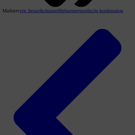
Markiert:
eric frenzel
kolumne
lillehammer
nordische kombination