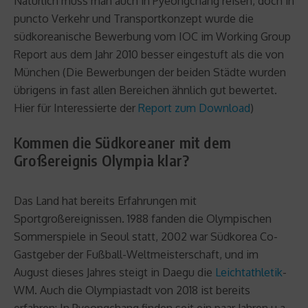
Natürlich muss man auch in Pyeongchang reisen, doch in
puncto Verkehr und Transportkonzept wurde die
südkoreanische Bewerbung vom IOC im Working Group
Report aus dem Jahr 2010 besser eingestuft als die von
München (Die Bewerbungen der beiden Städte wurden
übrigens in fast allen Bereichen ähnlich gut bewertet.
Hier für Interessierte der
Report zum Download
)
Kommen die Südkoreaner mit dem
Großereignis Olympia klar?
Das Land hat bereits Erfahrungen mit
Sportgroßereignissen. 1988 fanden die Olympischen
Sommerspiele in Seoul statt, 2002 war Südkorea Co-
Gastgeber der Fußball-Weltmeisterschaft, und im
August dieses Jahres steigt in Daegu die
Leichtathletik
-
WM. Auch die Olympiastadt von 2018 ist bereits
erfahren: In Pyeongchang finden seit ein paar Jahren u.a.