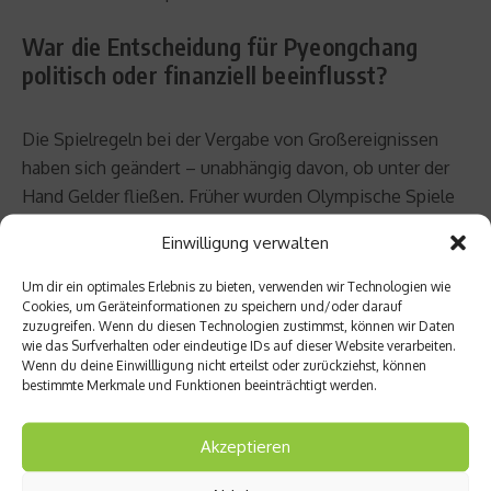
War die Entscheidung für Pyeongchang
politisch oder finanziell beeinflusst?
Die Spielregeln bei der Vergabe von Großereignissen
haben sich geändert – unabhängig davon, ob unter der
Hand Gelder fließen. Früher wurden Olympische Spiele
oder Fußball-Weltmeisterschaften in die großen
Einwilligung verwalten
Traditionsländer vergeben, wo eine tolle Organisation,
volle Arenen und eine fantastische Stimmung garantiert
Um dir ein optimales Erlebnis zu bieten, verwenden wir Technologien wie
Cookies, um Geräteinformationen zu speichern und/oder darauf
waren. Und auch 2018 hätte man in München mit
zuzugreifen. Wenn du diesen Technologien zustimmst, können wir Daten
Sicherheit eine stimmungsvolle und top organisierte
wie das Surfverhalten oder eindeutige IDs auf dieser Website verarbeiten.
Veranstaltung gehabt.
Wenn du deine Einwillligung nicht erteilst oder zurückziehst, können
bestimmte Merkmale und Funktionen beeinträchtigt werden.
Mittlerweile haben sich die Interessen jedoch
Akzeptieren
verschoben, ebenso wie die Märkte, die einst eben nur
in Europa und Nordamerika lagen. Eine drittes „No“ in