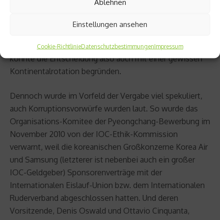
Ablehnen
Serie hätte das IOC Pyeongchang und damit dem immer
noch wachsenden asiatischen Markt kaum zumuten
Einstellungen ansehen
können. Außerdem wird Asien 2018 seine ersten
Olympischen Winterspiele seit 20 Jahren erhalten. Man
Cookie-Richtlinie
Datenschutzbestimmungen
Impressum
könnte die Entscheidung also auch mit einer gewissen
Kontinentalrotation begründen.
Dennoch wurde im Vorfeld der Vergabe viel spekuliert,
auch Korruptionsvorwürfe wurden laut. So wurde das
Organisations-Komitee der Pyeongchang-Bewerbung im
November 2010 von der IOC-Ethik-Kommission
verwarnt, weil die koreanischen Großkonzerne Korea Air
und Samsung (letzterer ist nebenbei auch ein großer
IOC-Geldgeber) Sponsorenverträge mit der
Internationalen Eislauf-Union bzw. dem Internationalen
Ruderverband abgeschlossen hatten. Und deren
Vorsitzende, Denis Oswald und Ottavio Cinquanta,