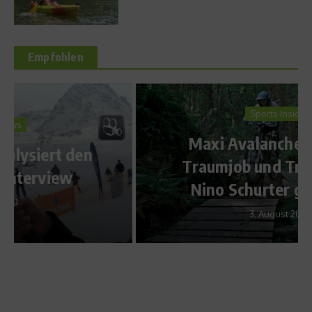
Empfohlen
Sports Inside
Maxi Avalanche in Flims:
Traumjob und Training mit
Nino Schurter gewinnen
3. August 2011