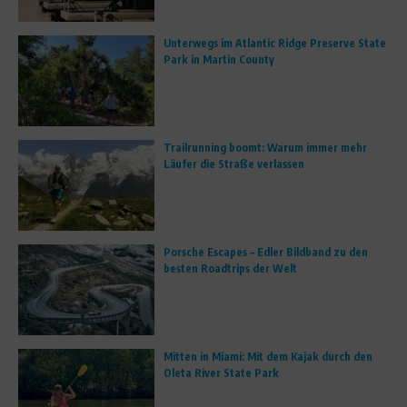
Unterwegs im Atlantic Ridge Preserve State
Park in Martin County
Trailrunning boomt: Warum immer mehr
Läufer die Straße verlassen
Porsche Escapes – Edler Bildband zu den
besten Roadtrips der Welt
Mitten in Miami: Mit dem Kajak durch den
Oleta River State Park