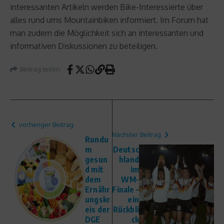
interessanten Artikeln werden Bike-Interessierte über
alles rund ums Mountainbiken informiert. Im Forum hat
man zudem die Möglichkeit sich an interessanten und
informativen Diskussionen zu beteiligen.
Beitrag teilen
vorheriger Beitrag
Nächster Beitrag
Rundu
m
Deutsc
gesun
hland
d mit
im
dem
WM-
Ernähr
Finale –
ungskr
ein
eis der
Rückbli
DGE
ck