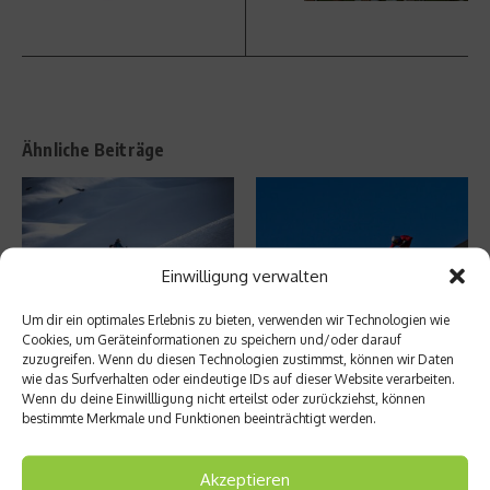
Ähnliche Beiträge
Einwilligung verwalten
Um dir ein optimales Erlebnis zu bieten, verwenden wir Technologien wie
Skitouren mit gutem Gewissen
164,95 km/h – Markus Stöckl
Cookies, um Geräteinformationen zu speichern und/oder darauf
stellt Mountainbike Speed-
zuzugreifen. Wenn du diesen Technologien zustimmst, können wir Daten
22. Dezember 2020
Weltrekord ...
wie das Surfverhalten oder eindeutige IDs auf dieser Website verarbeiten.
Wenn du deine Einwillligung nicht erteilst oder zurückziehst, können
31. Mai 2011
bestimmte Merkmale und Funktionen beeinträchtigt werden.
Aktuelles
Akzeptieren