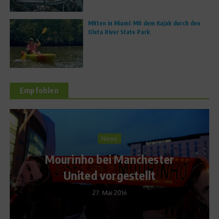
Mitten in Miami: Mit dem Kajak durch den
Oleta River State Park
Empfohlen
News
Mourinho bei Manchester
H
United vorgestellt
27. Mai 2016