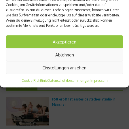
Cookies, um Geräteinformationen zu speichern und/oder darauf
zuzugreifen. Wenn du diesen Technologien zustimmst, können wir Daten
wie das Surfverhalten oder eindeutige IDs auf dieser Website verarbeiten.
Wenn du deine Einwillligung nicht erteilst oder zurückziehst, können
bestimmte Merkmale und Funktionen beeinträchtigt werden.
Akzeptieren
„Handball hat in den USA
Morgens Goethe, mittags
langfristig kein Potenzial“
Olympia, nachmittags Fußball,
Ablehnen
abends Koal ...
16. Februar 2026
11. Februar 2026
Einstellungen ansehen
Cookie-Richtlinie
Datenschutzbestimmungen
Impressum
Aktuelles
FS8 eröffnet erstes deutsches Studio in
München