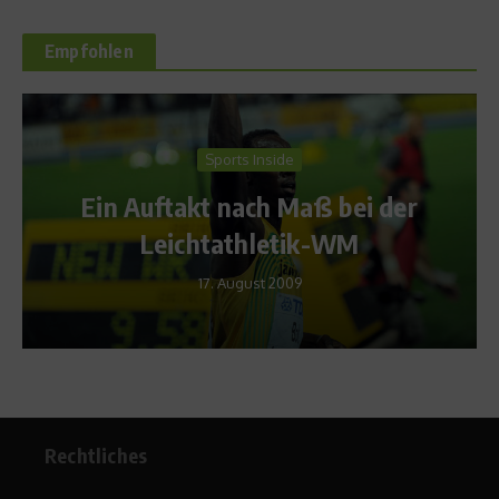
Empfohlen
ts Inside
Ratgeber Ges
nach Maß bei der
Hautpflege im
thletik-WM
7. April 2
ugust 2009
Rechtliches