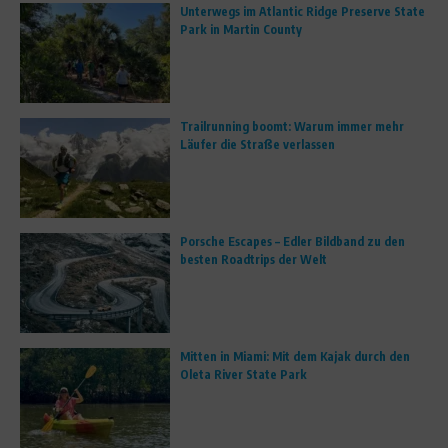
Unterwegs im Atlantic Ridge Preserve State
Park in Martin County
Trailrunning boomt: Warum immer mehr
Läufer die Straße verlassen
Porsche Escapes – Edler Bildband zu den
besten Roadtrips der Welt
Mitten in Miami: Mit dem Kajak durch den
Oleta River State Park