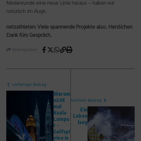
Medenrunde eine neue Linie heraus – haben wir
natürlich im Auge.
netzathleten: Viele spannende Projekte also. Herzlichen
Dank fürs Gespräch.
Beitrag teilen
vorheriger Beitrag
Warum
nicht
Nächster Beitrag
mal
Ein
Kuala
Leben
Lumpu
lang
r –
Golfspi
elen in