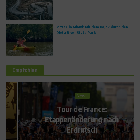
Mitten in Miami: Mit dem Kajak durch den
Oleta River State Park
Empfohlen
News
Tour de France:
Etappenänderung nach
Erdrutsch