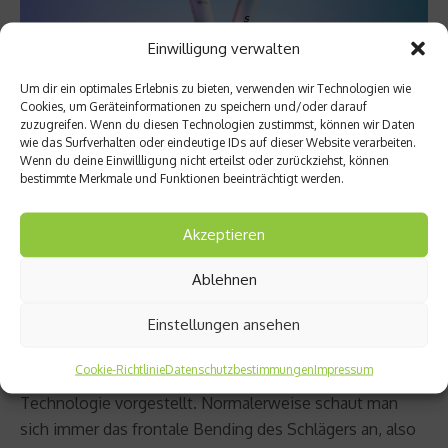
Einwilligung verwalten
Um dir ein optimales Erlebnis zu bieten, verwenden wir Technologien wie
Cookies, um Geräteinformationen zu speichern und/oder darauf
zuzugreifen. Wenn du diesen Technologien zustimmst, können wir Daten
wie das Surfverhalten oder eindeutige IDs auf dieser Website verarbeiten.
Wenn du deine Einwillligung nicht erteilst oder zurückziehst, können
bestimmte Merkmale und Funktionen beeinträchtigt werden.
netzathleten: Material und Co, wo gibt es denn noch
Potentiale bei der Schlägerentwicklung?
Akzeptieren
Jonas Wäschle: Die verwendeten Materialien sind
Ablehnen
eigentlich seit Jahren die gleichen, wir arbeiten mehr an
Einstellungen ansehen
deren Zusammensetzung und wie sich das auf die
Schlägereigenschaften auswirkt. Gerade erst haben wir
Cookie-Richtlinie
Datenschutzbestimmungen
Impressum
mit dem neuen Shift wieder eine völlig neue Schläger
Technologie vorgestellt. Normalerweise schaut man
sich immer das frontale Bending des Schlägers an, also