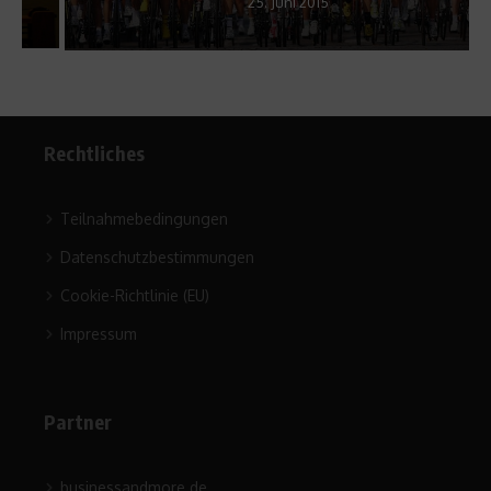
25. Juni 2015
Rechtliches
Teilnahmebedingungen
Datenschutzbestimmungen
Cookie-Richtlinie (EU)
Impressum
Partner
businessandmore.de