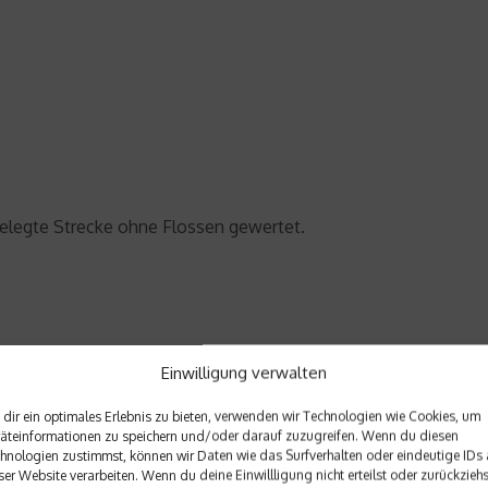
gelegte Strecke ohne Flossen gewertet.
Einwilligung verwalten
stantem Gewicht
dir ein optimales Erlebnis zu bieten, verwenden wir Technologien wie Cookies, um
äteinformationen zu speichern und/oder darauf zuzugreifen. Wenn du diesen
hnologien zustimmst, können wir Daten wie das Surfverhalten oder eindeutige IDs 
ser Website verarbeiten. Wenn du deine Einwillligung nicht erteilst oder zurückziehs