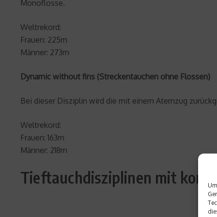
Monoflosse.
Weltrekord:
Frauen: 225m
Männer: 273m
Dynamic without fins (Streckentauchen ohne Flossen)
Bei dieser Disziplin wird die mit einem Atemzug zurück
Weltrekord:
Frauen: 163m
Männer: 218m
Tieftauchdisziplinen mit kon
Um 
Ger
Tec
die