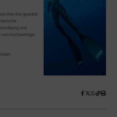
vom Ihm frei gewählt
hletische
ntwicklung und
tz von hochwertiger
führt.