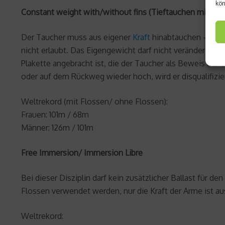
kön
Constant weight with/without fins (Tieftauchen mit k
Der Taucher muss aus eigener
Kraft
hinabtauchen – diese
nicht erlaubt. Das Eigengewicht darf nicht verändert we
Plakette angebracht ist, die der Taucher als Beweis der 
oder auf dem Rückweg wieder hoch, wird er disqualifizier
Weltrekord (mit Flossen/ ohne Flossen):
Frauen: 101m / 68m
Männer: 126m / 101m
Free Immersion/ Immersion Libre
Bei dieser Disziplin darf kein zusätzlicher Ballast für d
Flossen verwendet werden, nur die Kraft der Arme ist a
Weltrekord: