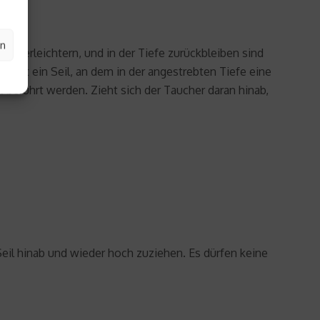
en
ieg erleichtern, und in der Tiefe zurückbleiben sind
dient ein Seil, an dem in der angestrebten Tiefe eine
t berührt werden. Zieht sich der Taucher daran hinab,
 Seil hinab und wieder hoch zuziehen. Es dürfen keine