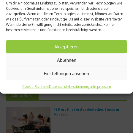
Um dir ein optimales Erlebnis zu bieten, verwenden wir Technologien wie
Ähnliche Beiträge
Cookies, um Geräteinformationen zu speichern und/oder darauf
zuzugreifen. Wenn du diesen Technologien zustimmst, können wir Daten
wie das Surfverhalten oder eindeutige IDs auf dieser Website verarbeiten.
Wenn du deine Einwillligung nicht erteilst oder zurückziehst, können
bestimmte Merkmale und Funktionen beeinträchtigt werden.
Akzeptieren
Beachcomber: Comeback des
Hamburger Verein will das längste
Ablehnen
Trailrunning-Events im Indischen
Handballspiel der Welt austrage
Ozean
...
Einstellungen ansehen
2. April 2026
27. März 2026
Cookie-Richtlinie
Datenschutzbestimmungen
Impressum
Aktuelles
FS8 eröffnet erstes deutsches Studio in
München