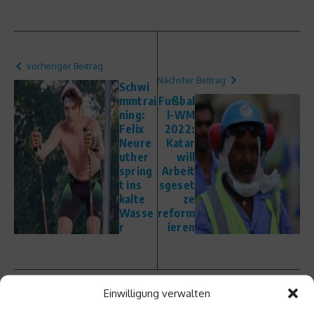
vorheriger Beitrag
Nächster Beitrag
Schwi
mmtrai
Fußbal
ning:
l-WM
Felix
2022:
Neure
Katar
uther
will
spring
Arbeit
t ins
sgeset
kalte
ze
Wasse
reform
r
ieren
Einwilligung verwalten