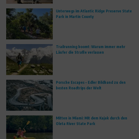
Unterwegs im Atlantic Ridge Preserve State
Park in Martin County
Trailrunning boomt: Warum immer mehr
Läufer die Straße verlassen
Porsche Escapes – Edler Bildband zu den
besten Roadtrips der Welt
Mitten in Miami: Mit dem Kajak durch den
Oleta River State Park