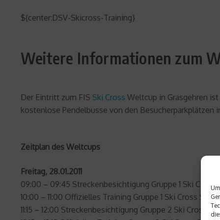
${center:DSV-Skicross-Training}
Weitere Informationen zum W
Der Eintritt zum FIS
Ski Cross
Weltcup in Grasgehren ist
kostenlose Pendelbusse von den Besucherparkplätzen ins
Zeitplan des Weltcups
Freitag, 28.01.2011
09:00 – 09:45 Streckenbesichtigung Gruppe 1 Ski Cross
Um 
10:00 – 11:00 Offizielles Training Gruppe 1 Ski Cross Str
Ger
Tec
11:15 – 12:00 Streckenbesichtigung Gruppe 2 Ski Cross S
die