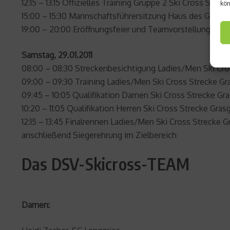
12:15 – 13:15 Offizielles Training Gruppe 2 Ski Cross Stre
kön
15:00 – 15:30 Mannschaftsführersitzung Haus des Gastes
19:00 – 20:00 Eröffnungsfeier und Teamvorstellung vor
Samstag, 29.01.2011
08:00 – 08:30 Streckenbesichtigung Ladies/Men Ski Cro
09:00 – 09:30 Training Ladies/Men Ski Cross Strecke G
09:45 – 10:05 Qualifikation Damen Ski Cross Strecke Gr
10:20 – 11:05 Qualifikation Herren Ski Cross Strecke Gra
12:15 – 13:45 Finalrennen Ladies/Men Ski Cross Strecke 
anschließend Siegerehrung im Zielbereich
Das DSV-Skicross-TEAM
Damen: