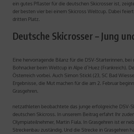
ein gutes Pflaster für die deutschen Skicrosser ist, ze
der besten vier bei einem Skicross Weltcup. Dabei feier
dritten Platz.
Deutsche Skicrosser – Jung un
Eine hervorragende Bilanz für die DSV-Starterinnen, bei
Bohnacker beim Weltcup in Alpe d´Huez (Frankreich). D
Österreich vorbei. Auch Simon Stickl (23, SC Bad Wiess
Ergebnisse, die Mut machen für die am 2. Februar beginn
Grasgehren.
netzathleten beobachtete das junge erfolgreiche DSV-S
deutschen Skicross. In unserem Beitrag erfahrt Ihr zu
Olympiateilnehmer, Martin Fiala. In Grasgehren ist er n
Streckenbau zuständig. Und die Strecke in Grasgehren hat