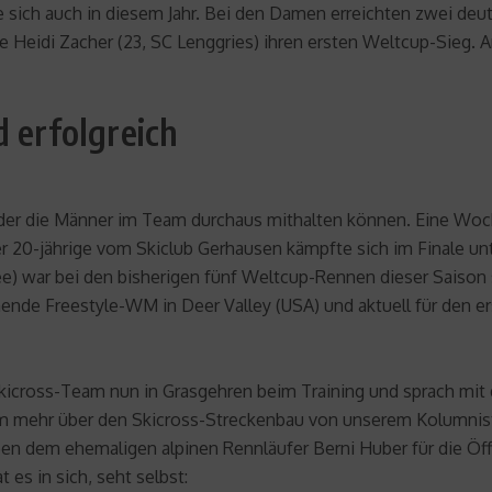
igte sich auch in diesem Jahr. Bei den Damen erreichten zwei 
te Heidi Zacher (23, SC Lenggries) ihren ersten Weltcup-Sieg. 
d erfolgreich
 der die Männer im Team durchaus mithalten können. Eine Woch
er 20-jährige vom Skiclub Gerhausen kämpfte sich im Finale u
ee) war bei den bisherigen fünf Weltcup-Rennen dieser Saison
ende Freestyle-WM in Deer Valley (USA) und aktuell für den er
kicross-Team nun in Grasgehren beim Training und sprach mit
dem mehr über den Skicross-Streckenbau von unserem Kolumnis
eben dem ehemaligen alpinen Rennläufer Berni Huber für die Öff
 es in sich, seht selbst: