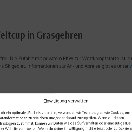
eltcup in Grasgehren
 frei. Die Zufahrt mit privatem PKW zur Wettkampfstätte ist n
 Skigebiet. Informationen zur An- und Abreise gibt es unter
Einwilligung verwalten
 Strecke Grasgehren
dir ein optimales Erlebnis zu bieten, verwenden wir Technologien wie Cookies, um
ecke Grasgehren
äteinformationen zu speichern und/oder darauf zuzugreifen. Wenn du diesen
hnologien zustimmst, können wir Daten wie das Surfverhalten oder eindeutige IDs 
trecke Grasgehren
ser Website verarbeiten. Wenn du deine Einwillligung nicht erteilst oder zurückziehs