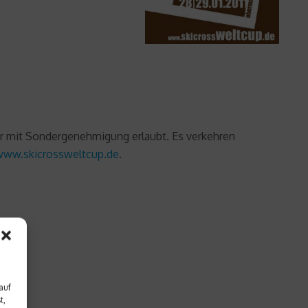
ur mit Sondergenehmigung erlaubt. Es verkehren
www.skicrossweltcup.de
.
auf
t,