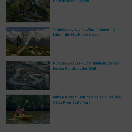
Park in Martin County
Trailrunning boomt: Warum immer mehr
Läufer die Straße verlassen
Porsche Escapes – Edler Bildband zu den
besten Roadtrips der Welt
Mitten in Miami: Mit dem Kajak durch den
Oleta River State Park