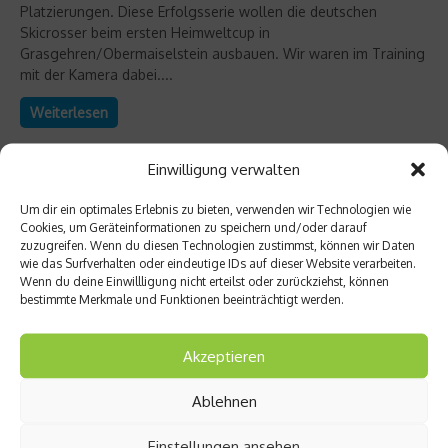
Platzierungen. Diese Erfolgsserie wollen die deutschen
Skicrosser beim ersten Heimweltcup in
Grasgehren/Obermaiselstein ausbauen. Wir waren im Training
mit der Kamera dabei....
Weiterlesen
Einwilligung verwalten
Um dir ein optimales Erlebnis zu bieten, verwenden wir Technologien wie
Cookies, um Geräteinformationen zu speichern und/oder darauf
zuzugreifen. Wenn du diesen Technologien zustimmst, können wir Daten
wie das Surfverhalten oder eindeutige IDs auf dieser Website verarbeiten.
Wenn du deine Einwillligung nicht erteilst oder zurückziehst, können
bestimmte Merkmale und Funktionen beeinträchtigt werden.
Akzeptieren
Star Interviews
Ablehnen
Interview mit Skicrosser Simon Stickl –
Einstellungen ansehen