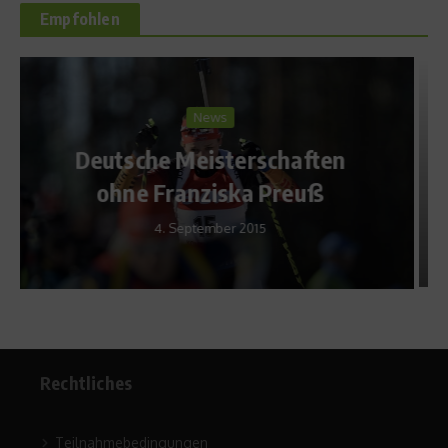
Empfohlen
Sports Inside
Die Vaude MountainBIKE
Trans Schwarzwald 2010
27. Mai 2010
Rechtliches
Teilnahmebedingungen