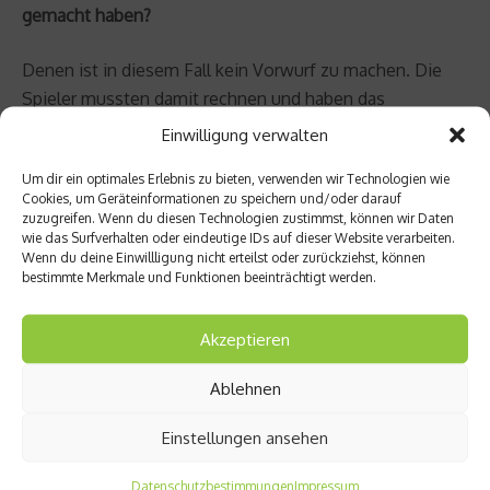
gemacht haben?
Denen ist in diesem Fall kein Vorwurf zu machen. Die
Spieler mussten damit rechnen und haben das
Medienecho in Kauf genommen – provoziert sogar.
Einwilligung verwalten
Dann den Medien die Verantwortung zuzuschieben, ist
Um dir ein optimales Erlebnis zu bieten, verwenden wir Technologien wie
billig. Die Mechanismen sind doch allen bekannt.
Cookies, um Geräteinformationen zu speichern und/oder darauf
zuzugreifen. Wenn du diesen Technologien zustimmst, können wir Daten
Sie selbst standen einst als Reporter mit dem
wie das Surfverhalten oder eindeutige IDs auf dieser Website verarbeiten.
Wenn du deine Einwillligung nicht erteilst oder zurückziehst, können
Kugelschreiber und einem Block bzw. dem Diktiergerät,
bestimmte Merkmale und Funktionen beeinträchtigt werden.
aber eben auch mit dem Mikrofon und einer TV-Kamera
vor den Spielern. Was raten Sie ihren Klienten in Sachen
Akzeptieren
Interviews, beispielsweise nach dem Spiel?
Ablehnen
Mein oberstes Gebot: Authentisch bleiben. Nichts
vorformulieren oder vorstanzen. Was raus muss, muss
Einstellungen ansehen
eben manchmal raus. Schablonen für alle Situationen
Datenschutzbestimmungen
Impressum