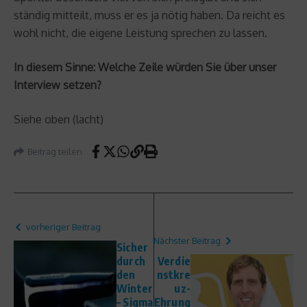
ständig mitteilt, muss er es ja nötig haben. Da reicht es
wohl nicht, die eigene Leistung sprechen zu lassen.
In diesem Sinne: Welche Zeile würden Sie über unser
Interview setzen?
Siehe oben (lacht)
Beitrag teilen
vorheriger Beitrag
Nächster Beitrag
Sicher
durch
Verdie
den
nstkre
Winter
uz-
– Sigma
Ehrung