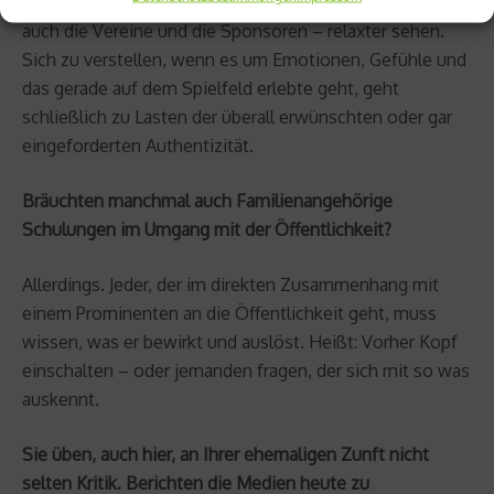
oder Momente gibt’s doch eh nicht. Das sollten alle –
auch die Vereine und die Sponsoren – relaxter sehen.
Sich zu verstellen, wenn es um Emotionen, Gefühle und
das gerade auf dem Spielfeld erlebte geht, geht
schließlich zu Lasten der überall erwünschten oder gar
eingeforderten Authentizität.
Bräuchten manchmal auch Familienangehörige
Schulungen im Umgang mit der Öffentlichkeit?
Allerdings. Jeder, der im direkten Zusammenhang mit
einem Prominenten an die Öffentlichkeit geht, muss
wissen, was er bewirkt und auslöst. Heißt: Vorher Kopf
einschalten – oder jemanden fragen, der sich mit so was
auskennt.
Sie üben, auch hier, an Ihrer ehemaligen Zunft nicht
selten Kritik. Berichten die Medien heute zu