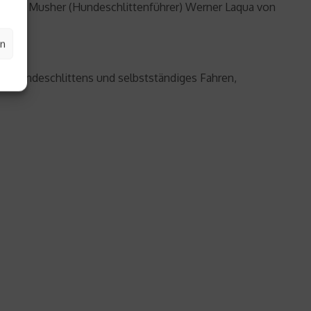
 dem Musher (Hundeschlittenführer) Werner Laqua von
en
es Hundeschlittens und selbstständiges Fahren,