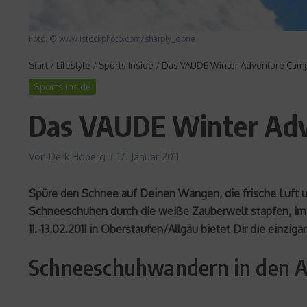
Foto: © www.istockphoto.com/sharply_done
Start
/
Lifestyle
/
Sports Inside
/
Das VAUDE Winter Adventure Camp
Sports Inside
Das VAUDE Winter Adv
Von
Derk Hoberg
17. Januar 2011
Spüre den Schnee auf Deinen Wangen, die frische Luft u
Schneeschuhen durch die weiße Zauberwelt stapfen, im 
11.-13.02.2011 in Oberstaufen/Allgäu bietet Dir die einz
Schneeschuhwandern in den A