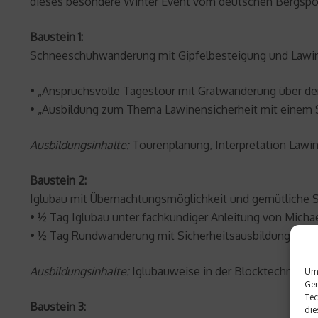
dieses besondere Winter Event vom deutschen Bergspor
Baustein 1:
Schneeschuhwanderung mit Gipfelbesteigung und Lawin
• „Anspruchsvolle Tagestour mit Gratwanderung über den 
• „Ausbildung zum Thema Lawinensicherheit mit einem S
Ausbildungsinhalte:
Tourenplanung, Interpretation Lawin
Baustein 2:
Iglubau mit Übernachtungsmöglichkeit und gemütlic
• ½ Tag Iglubau unter fachkundiger Anleitung von Micha
• ½ Tag Rundwanderung mit Sicherheitsausbildung mit 
Ausbildungsinhalte:
Iglubauweise in der Blocktechnik d
Um 
Ger
Tec
Baustein 3:
die