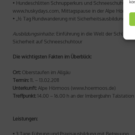
kön
• Hundeschlitten Schnupperkurs und Schneeschuhwande
www.huskydays.com, Mittagspause in der Alpe Hörmoo
• „½ Tag Rundwanderung mit Sicherheitsausbildung mit
Ausbildungsinhalte:
Einführung in die Welt der Schlitte
Sicherheit auf Schneeschuhtour
Die wichtigsten Fakten im Überblick:
Ort:
Oberstaufen im Allgäu
Termin:
11. – 13.02.2011
Unterkunft:
Alpe Hörmoos (www.hoermoos.de)
Treffpunkt:
14.00 – 16.00 h an der Imbergbahn Talstation
Leistungen:
• 3 Tage Führung und Praxisausbildung mit Betreuung