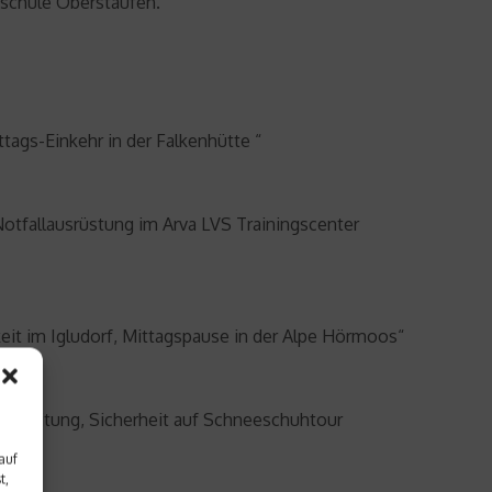
schule Oberstaufen.
tags-Einkehr in der Falkenhütte “
otfallausrüstung im Arva LVS Trainingscenter
eit im Igludorf, Mittagspause in der Alpe Hörmoos“
bereitung, Sicherheit auf Schneeschuhtour
auf
t,