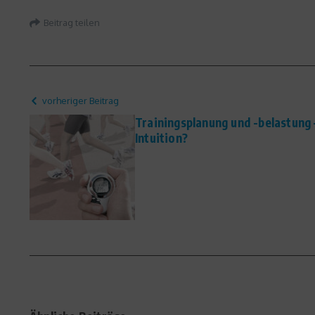
Beitrag teilen
vorheriger Beitrag
Trainingsplanung und -belastung
Intuition?