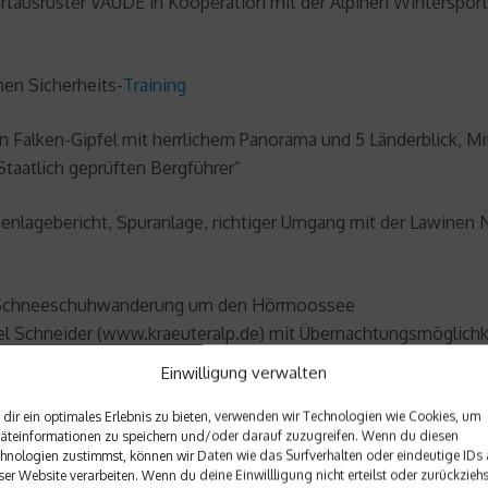
tausrüster VAUDE in Kooperation mit der Alpinen Wintersport
en Sicherheits-
Training
Falken-Gipfel mit herrlichem Panorama und 5 Länderblick, Mit
taatlich geprüften Bergführer“
enlagebericht, Spuranlage, richtiger Umgang mit der Lawinen N
he Schneeschuhwanderung um den Hörmoossee
el Schneider (www.kraeuteralp.de) mit Übernachtungsmöglichk
einem Bergführer“
Einwilligung verwalten
er Eskimos mit Schneesäge und Schaufel und Übernachtungsvor
dir ein optimales Erlebnis zu bieten, verwenden wir Technologien wie Cookies, um
äteinformationen zu speichern und/oder darauf zuzugreifen. Wenn du diesen
hnologien zustimmst, können wir Daten wie das Surfverhalten oder eindeutige IDs 
ser Website verarbeiten. Wenn du deine Einwillligung nicht erteilst oder zurückziehs