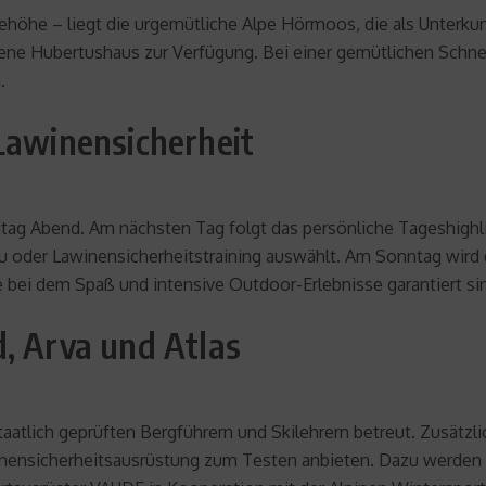
eehöhe – liegt die urgemütliche Alpe Hörmoos, die als Unter
gene Hubertushaus zur Verfügung. Bei einer gemütlichen Sch
.
Lawinensicherheit
g Abend. Am nächsten Tag folgt das persönliche Tageshighlig
u oder Lawinensicherheitstraining auswählt. Am Sonntag wir
ei dem Spaß und intensive Outdoor-Erlebnisse garantiert si
, Arva und Atlas
tlich geprüften Bergführern und Skilehrern betreut. Zusätzlic
inensicherheitsausrüstung zum Testen anbieten. Dazu werden h