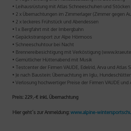
• Leihausrüstung mit Atlas Schneeschuhen und Stöcken
• 2 x Übernachtungen im Zimmerlager (Zimmer gegen Aufp
• 2 x leckeres Frühstück und Abendessen
• 1 x Bergfahrt mit der Imbergbahn
• Gepäckstransport zur Alpe Hörmoos
• Schneeschuhtour bei Nacht
• Brennereibesichtigung mit Verköstigung (www.kraeute
• Gemütlicher Hüttenabend mit Musik
• Testcenter der Firmen VAUDE, Edelrid, Arva und Atla
• Je nach Baustein: Übernachtung im Iglu, Hundeschlitten
• Verlosung hochwertiger Preise der Firmen VAUDE und A
Preis: 229,-€ inkl. Übernachtung
Hier geht´s zur Anmeldung:
www.alpine-wintersportschu