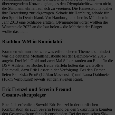
überzeugendem Konzept gelang es den Olympiabefürwortern nicht,
die Stimmenmehrheit auf sich zu vereinen. Die Hansestadt hat daher
ihre Bewerbung zurückgezogen. Schade für Hamburg, schade für
den Sport in Deutschland. Vor Hamburg hatte bereits München im
Jahr 2013 eine Schlappe erlitten. Olympiabefürworter wollten die
Winterspiele 2022 an die Isar holen – die Mehrheit der Bürger
wollte das nicht.
Biathlon-WM in Kontiolahti
Kommen wir nun aber zu etwas erfreulicheren Themen, zumindest
was die deutsche Medaillenausbeute bei der Biathlon-WM 2015
angeht. Drei Mal Gold und zwei Mal Silber standen am Ende für die
DSV-Athleten zu Buche. Beide Staffeln holten das wertvollste
Edelmetall, dazu Erik Lesser in der Verfolgung. Bei den Damen
liefen Franziska Preuß (12,5km Massenstart) und Laura Dahlmeier
(10km Verfolgung) jeweils auf den zweiten Rang.
Eric Frenzel und Severin Freund
Gesamtweltcupsieger
Ebenfalls erfreulich: Sowohl Eric Frenzel in der nordischen
Kombination als auch Severin Freund bei den Skispringern konnten
den Gesamtweltcup für sich entscheiden. Bei der nordischen Ski-