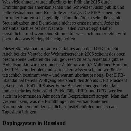
Was viele ahnten, wurde allerdings im Frühjahr 2015 durch
Ermittlungen der amerikanischen und Schweizer Justiz publik und
hatte Festnahmen und Rücktritte zur Folge: Die FIFA scheint ein
korrupter Haufen selbstgefälliger Funktionäre zu sein, die es mit
Steuerabgaben und Demokratie nicht so ernst nehmen. Jeder ist
scheinbar sich selbst der Nächste – allen voran Sepp Blatter
persönlich – und wenn eine Stimme für was auch immer fehlt, wird
eben mit etwas Kleingeld nachgeholfen.
Dieser Skandal hat im Laufe des Jahres auch den DFB erreicht.
Auch bei der Vergabe der Weltmeisterschaft 2006 scheint das oben
beschriebene Gebaren der Fall gewesen zu sein. Jedenfalls gibt es
Anhaltspunkte wie die ominöse Zahlung von 6,7 Millionen Euro an
die FIFA, von der niemand so recht zu wissen scheint, wofür sie
tatsächlich bestimmt war – und warum überhaupt nötig. Der DFB-
Skandal hat bereits Wolfgang Niersbach den Job als DFB-Präsident
gekostet, der Fußball-Kaiser Franz Beckenbauer gerät ebenfalls
immer mehr ins Schussfeld. Beide Fälle, FIFA und DFB, werden
auch im kommenden Jahr noch für Gesprächsstoff sorgen. Man darf
gespannt sein, was die Ermittlungen der verbandsinternen
Kommissionen und der staatlichen Justizbehörden noch so ans
Tageslicht bringen.
Dopingsystem in Russland