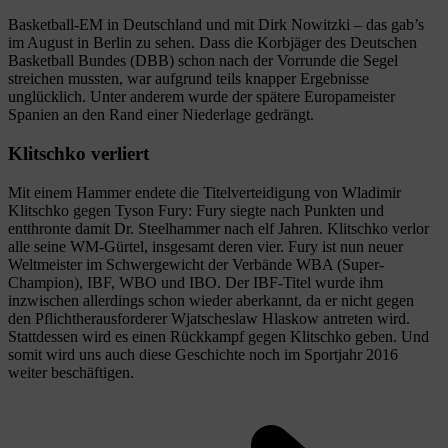
Basketball-EM in Deutschland und mit Dirk Nowitzki – das gab’s
im August in Berlin zu sehen. Dass die Korbjäger des Deutschen
Basketball Bundes (DBB) schon nach der Vorrunde die Segel
streichen mussten, war aufgrund teils knapper Ergebnisse
unglücklich. Unter anderem wurde der spätere Europameister
Spanien an den Rand einer Niederlage gedrängt.
Klitschko verliert
Mit einem Hammer endete die Titelverteidigung von Wladimir
Klitschko gegen Tyson Fury: Fury siegte nach Punkten und
entthronte damit Dr. Steelhammer nach elf Jahren. Klitschko verlor
alle seine WM-Gürtel, insgesamt deren vier. Fury ist nun neuer
Weltmeister im Schwergewicht der Verbände WBA (Super-
Champion), IBF, WBO und IBO. Der IBF-Titel wurde ihm
inzwischen allerdings schon wieder aberkannt, da er nicht gegen
den Pflichtherausforderer Wjatscheslaw Hlaskow antreten wird.
Stattdessen wird es einen Rückkampf gegen Klitschko geben. Und
somit wird uns auch diese Geschichte noch im Sportjahr 2016
weiter beschäftigen.