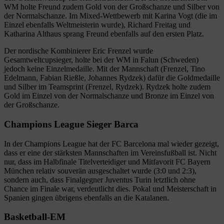
WM holte Freund zudem Gold von der Großschanze und Silber von
der Normalschanze. Im Mixed-Wettbewerb mit Karina Vogt (die im
Einzel ebenfalls Weltmeisterin wurde), Richard Freitag und
Katharina Althaus sprang Freund ebenfalls auf den ersten Platz.
Der nordische Kombinierer Eric Frenzel wurde
Gesamtweltcupsieger, holte bei der WM in Falun (Schweden)
jedoch keine Einzelmedaille. Mit der Mannschaft (Frenzel, Tino
Edelmann, Fabian Rießle, Johannes Rydzek) dafür die Goldmedaille
und Silber im Teamsprint (Frenzel, Rydzek). Rydzek holte zudem
Gold im Einzel von der Normalschanze und Bronze im Einzel von
der Großschanze.
Champions League Sieger Barca
In der Champions League hat der FC Barcelona mal wieder gezeigt,
dass er eine der stärksten Mannschaften im Vereinsfußball ist. Nicht
nur, dass im Halbfinale Titelverteidiger und Mitfavorit FC Bayern
München relativ souverän ausgeschaltet wurde (3:0 und 2:3),
sondern auch, dass Finalgegner Juventus Turin letztlich ohne
Chance im Finale war, verdeutlicht dies. Pokal und Meisterschaft in
Spanien gingen übrigens ebenfalls an die Katalanen.
Basketball-EM