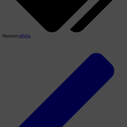
Markiert:
dfb
fifa