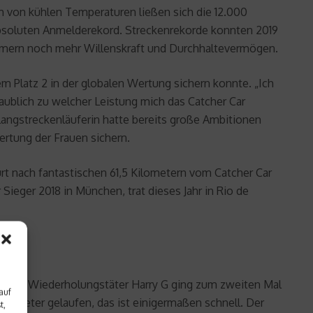
h von kühlen Temperaturen ließen sich die 12.000
bsoluten Anmelderekord. Streckenrekorde konnten 2019
nehmern noch mehr Willenskraft und Durchhaltevermögen.
m Platz 2 in der globalen Wertung sichern konnte. „Ich
glaublich zu welcher Leistung mich das Catcher Car
 Langstreckenläuferin hatte bereits große Ambitionen
wertung der Frauen sichern.
t nach fantastischen 61,5 Kilometern vom Catcher Car
 Sieger 2018 in München, trat dieses Jahr in Rio de
un mit. Wiederholungstäter Harry G ging zum zweiten Mal
auf
Kilometer gelaufen, das ist einigermaßen schnell. Der
t,