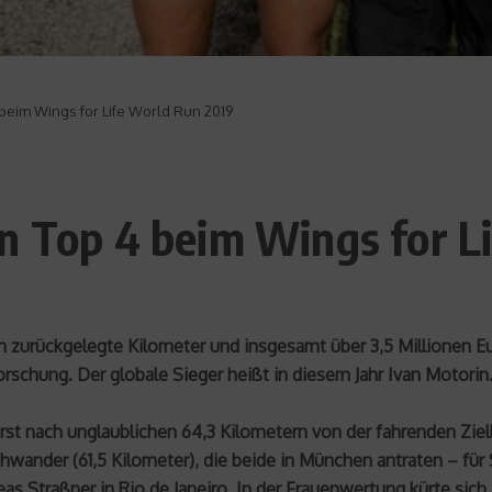
beim Wings for Life World Run 2019
n Top 4 beim Wings for L
on zurückgelegte Kilometer und insgesamt über 3,5 Millionen 
schung. Der globale Sieger heißt in diesem Jahr Ivan Motorin
erst nach unglaublichen 64,3 Kilometern von der fahrenden Ziell
hwander (61,5 Kilometer), die beide in München antraten – für
eas Straßner in Rio de Janeiro. In der Frauenwertung kürte sic