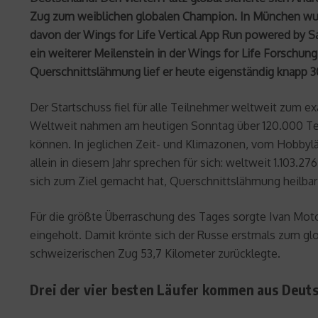
Zug zum weiblichen globalen Champion. In München wurde
davon der Wings for Life Vertical App Run powered by 
ein weiterer Meilenstein in der Wings for Life Forschung
Querschnittslähmung lief er heute eigenständig knapp 3
Der Startschuss fiel für alle Teilnehmer weltweit zum ex
Weltweit nahmen am heutigen Sonntag über 120.000 Teiln
können. In jeglichen Zeit- und Klimazonen, vom Hobbyläu
allein in diesem Jahr sprechen für sich: weltweit 1.103.2
sich zum Ziel gemacht hat, Querschnittslähmung heilba
Für die größte Überraschung des Tages sorgte Ivan Motori
eingeholt. Damit krönte sich der Russe erstmals zum glo
schweizerischen Zug 53,7 Kilometer zurücklegte.
Drei der vier besten Läufer kommen aus Deut