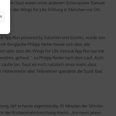
rdem am Start waren unter anderem Schauspieler Samuel
tützer der Wings for Life Stiftung in München vor Ort.
en
rtical App Run powered by Salomon und Suunto, wurde von
Bergläufer Philipp Reiter freute sich über alle
ch sehr, dass der Wings for Life Vertical App Run bei mir
wollten, gefreut.“, so Philipp Reiter nach dem Lauf. Auch
 Läufer bin, freut es mich natürlich umso mehr, dass
nen Höhenmeter aller Teilnehmer spendete die Stadt Bad
ung, lief er heute eigenständig 30 Minuten der Strecke.
hr in der Rückenmarksforschung macht. „Vor neun Jahren