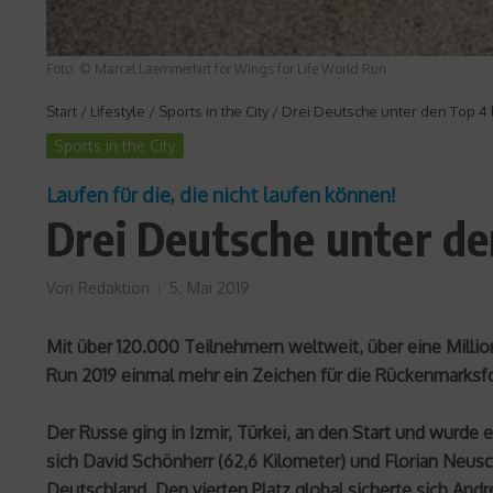
Foto: © Marcel Laemmerhirt for Wings for Life World Run
Start
/
Lifestyle
/
Sports in the City
/
Drei Deutsche unter den Top 4 
Sports in the City
Laufen für die, die nicht laufen können!
Drei Deutsche unter de
Von
Redaktion
5. Mai 2019
Mit über 120.000 Teilnehmern weltweit, über eine Milli
Run 2019 einmal mehr ein Zeichen für die Rückenmarksfor
Der Russe ging in Izmir, Türkei, an den Start und wurde 
sich David Schönherr (62,6 Kilometer) und Florian Neusc
Deutschland. Den vierten Platz global sicherte sich Andr