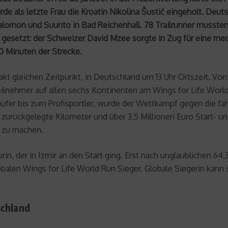
 als letzte Frau die Kroatin Nikolina Šustić eingeholt. Deut
Salomon und Suunto in Bad Reichenhall. 78 Trailrunner musste
 gesetzt: der Schweizer David Mzee sorgte in Zug für eine med
0 Minuten der Strecke.
akt gleichen Zeitpunkt, in Deutschland um 13 Uhr Ortszeit. Von
ehmer auf allen sechs Kontinenten am Wings for Life World Run
fer bis zum Profisportler, wurde der Wettkampf gegen die fahr
76 zurückgelegte Kilometer und über 3,5 Millionen Euro Start- u
r zu machen.
n, der in Izmir an den Start ging. Erst nach unglaublichen 64,
balen Wings for Life World Run Sieger. Globale Siegerin kann 
schland