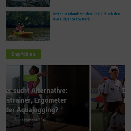
Mitten in Miami: Mit dem Kajak durch den
Oleta River State Park
Empfohlen
Sports Inside
Die Geschichte des
Frauenfußballs in
Deutschland
10. Juni 2011