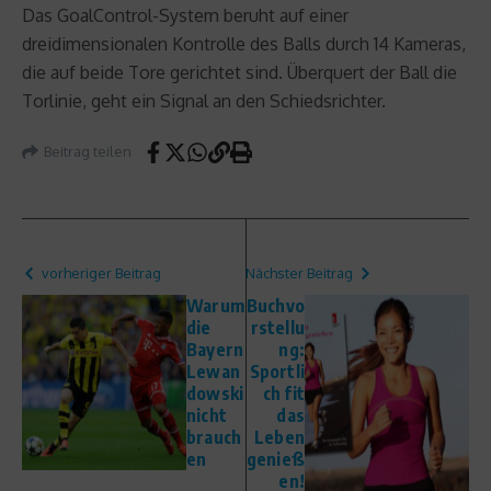
Das GoalControl-System beruht auf einer
dreidimensionalen Kontrolle des Balls durch 14 Kameras,
die auf beide Tore gerichtet sind. Überquert der Ball die
Torlinie, geht ein Signal an den Schiedsrichter.
Beitrag teilen
vorheriger Beitrag
Nächster Beitrag
Warum
Buchvo
die
rstellu
Bayern
ng:
Lewan
Sportli
dowski
ch fit
nicht
das
brauch
Leben
en
genieß
en!