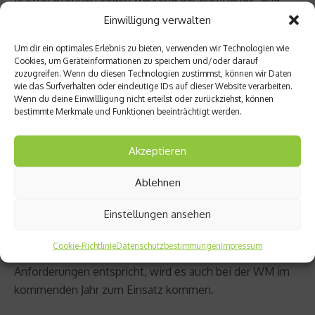
Schlussfeier über den Stadien in Rio de Janeiro und
Einwilligung verwalten
Brasilia kreisen und für Sicherheit sorgen. Die
Um dir ein optimales Erlebnis zu bieten, verwenden wir Technologien wie
Flugobjekte werden mit Kameras und Radar
Cookies, um Geräteinformationen zu speichern und/oder darauf
ausgestattet sein und so Bewegungen von Personen
zuzugreifen. Wenn du diesen Technologien zustimmst, können wir Daten
wie das Surfverhalten oder eindeutige IDs auf dieser Website verarbeiten.
und Fahrzeugen in den entsprechenden Bereichen um
Wenn du deine Einwillligung nicht erteilst oder zurückziehst, können
das Stadium aufnehmen.
bestimmte Merkmale und Funktionen beeinträchtigt werden.
Schiedsrichter
Akzeptieren
Diskussionen wie die um das Wembley-Tor 2010 soll es
künftig nicht mehr geben. Dafür wird die
Ablehnen
Torlinientechnologie jetzt sorgen. Die Fifa hat der
Einstellungen ansehen
deutschen Firma GoalControl den Zuschlag für die neue
Torlinientechnologie beim Confederations Cup 2013
Cookie-Richtlinie
Datenschutzbestimmungen
Impressum
erteilt. Wenn das System in diesem Sommer den Fifa-
Anforderungen entspricht, wird es auch bei der WM im
kommenden Jahr zum Einsatz kommen.