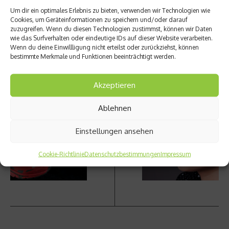
Um dir ein optimales Erlebnis zu bieten, verwenden wir Technologien wie
info@tirol.at
,
www.tirol.at
Cookies, um Geräteinformationen zu speichern und/oder darauf
zuzugreifen. Wenn du diesen Technologien zustimmst, können wir Daten
Beitrag teilen
wie das Surfverhalten oder eindeutige IDs auf dieser Website verarbeiten.
Wenn du deine Einwillligung nicht erteilst oder zurückziehst, können
bestimmte Merkmale und Funktionen beeinträchtigt werden.
Akzeptieren
vorheriger Beitrag
Nächster Beitrag
Ablehnen
Der XT
Wie
Wings
gesun
S-LAB
d sind
Einstellungen ansehen
2
Kaugu
mmis?
Cookie-Richtlinie
Datenschutzbestimmungen
Impressum