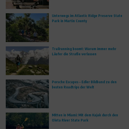
Unterwegs im Atlantic Ridge Preserve State
Park in Martin County
Trailrunning boomt: Warum immer mehr
Läufer die Straße verlassen
Porsche Escapes – Edler Bildband zu den
besten Roadtrips der Welt
Mitten in Miami: Mit dem Kajak durch den
Oleta River State Park