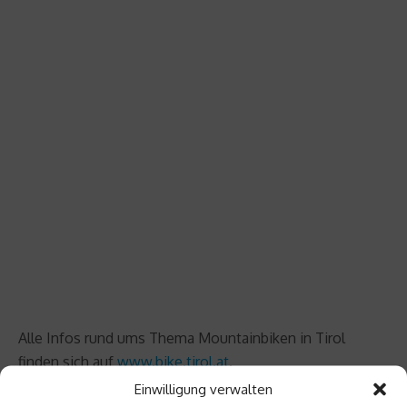
Alle Infos rund ums Thema Mountainbiken in Tirol
finden sich auf
www.bike.tirol.at
.
Einwilligung verwalten
Nähere Informationen: Tirol Info, Tel. +43.512.7272-0,