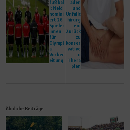
fußbal
äden
l: Neid
und
nomini
Unfallc
ert 26
hirurg
Spieler
en:
innen
Zurück
für
zu
Olympi
konser
a-
vative
Vorber
n
eitung
Thera
pien
Ähnliche Beiträge