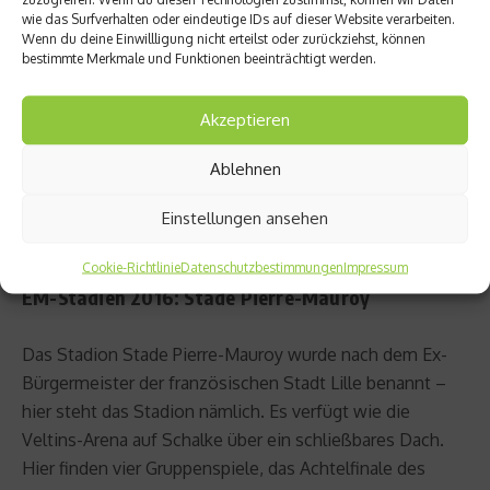
wie das Surfverhalten oder eindeutige IDs auf dieser Website verarbeiten.
Wenn du deine Einwillligung nicht erteilst oder zurückziehst, können
bestimmte Merkmale und Funktionen beeinträchtigt werden.
Akzeptieren
Ablehnen
Einstellungen ansehen
Cookie-Richtlinie
Datenschutzbestimmungen
Impressum
EM-Stadien 2016: Stade Pierre-Mauroy
Das Stadion Stade Pierre-Mauroy wurde nach dem Ex-
Bürgermeister der französischen Stadt Lille benannt –
hier steht das Stadion nämlich. Es verfügt wie die
Veltins-Arena auf Schalke über ein schließbares Dach.
Hier finden vier Gruppenspiele, das Achtelfinale des