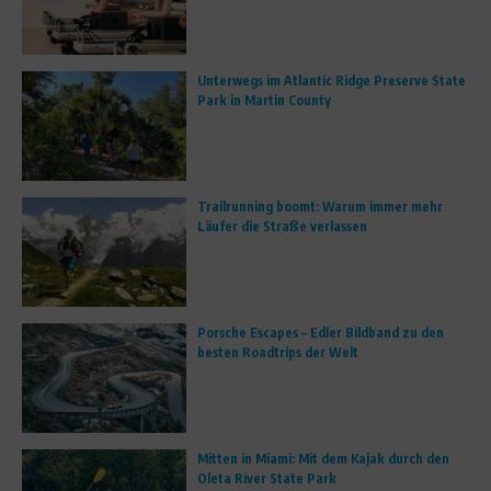
Unterwegs im Atlantic Ridge Preserve State
Park in Martin County
Trailrunning boomt: Warum immer mehr
Läufer die Straße verlassen
Porsche Escapes – Edler Bildband zu den
besten Roadtrips der Welt
Mitten in Miami: Mit dem Kajak durch den
Oleta River State Park