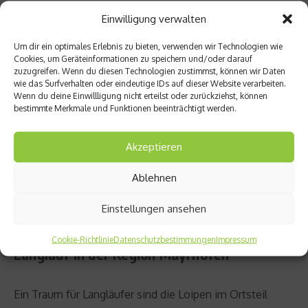
ein. Von traditionellen bis hin zu modernen Locations.
Einwilligung verwalten
Aktivurlauber kommen auch abseits der Pisten auf ihre
Um dir ein optimales Erlebnis zu bieten, verwenden wir Technologien wie
Kosten: Bei einer Winterwanderung auf den zahlreichen
Cookies, um Geräteinformationen zu speichern und/oder darauf
zuzugreifen. Wenn du diesen Technologien zustimmst, können wir Daten
präparierten Winterwanderwegen oder geführten
wie das Surfverhalten oder eindeutige IDs auf dieser Website verarbeiten.
Schneeschuhwanderungen durch unberührte
Wenn du deine Einwillligung nicht erteilst oder zurückziehst, können
bestimmte Merkmale und Funktionen beeinträchtigt werden.
Winterlandschaften entdeckt man die Zillertaler Alpen
von einer anderen Seite. Jene Seite, die auch
Akzeptieren
Extrembergsteiger Peter Habeler
so sehr an seiner
Heimat liebt. Auch wenn dieser 1978 gemeinsam mit
Ablehnen
Reinhold Messner
den Mount Everest erstmals ohne
künstlichen Sauerstoff bestieg, ist er dem Zillertal immer
Einstellungen ansehen
verbunden geblieben.
Cookie-Richtlinie
Datenschutzbestimmungen
Impressum
Langlauf in der Region Mayrhofen
Ein Traum für Langläufer sind die Loipen im Ortsteil