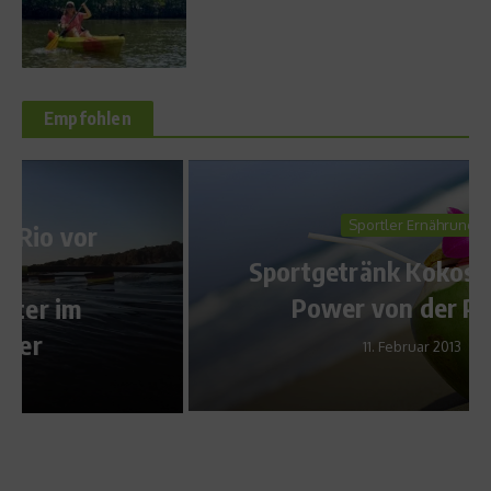
Empfohlen
Sportler Ernährung
Sportgetränk Kokoswasser –
Power von der Palme
11. Februar 2013