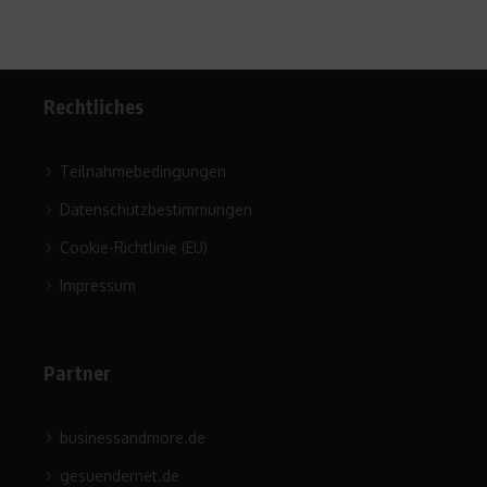
Rechtliches
Teilnahmebedingungen
Datenschutzbestimmungen
Cookie-Richtlinie (EU)
Impressum
Partner
businessandmore.de
gesuendernet.de