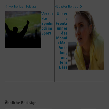
vorheriger Beitrag
Nächster Beitrag
Verrüc
Unser
kte
e
Spielm
Frontr
odi im
unner
Sport
des
Monat
s Mai:
Anke
Jung
und
Jens
Bäss
Ähnliche Beiträge