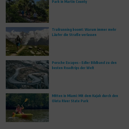
Park in Martin County
Trailrunning boomt: Warum immer mehr
Läufer die Straße verlassen
Porsche Escapes – Edler Bildband zu den
besten Roadtrips der Welt
Mitten in Miami: Mit dem Kajak durch den
Oleta River State Park