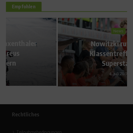
Empfohlen
News
Nowitzki ruft zum
Klassentreffen der
Superstars
4. Juli 2017
Rechtliches
Teilnahmebedingungen